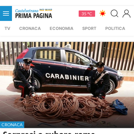
35 °C
TV
CRONACA
ECONOMIA
SPORT
POLITICA
CRONACA