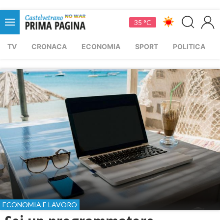
35 °C
TV
CRONACA
ECONOMIA
SPORT
POLITICA
ECONOMIA E LAVORO