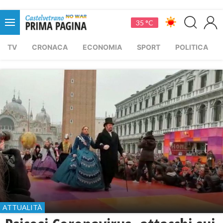
35 °C
TV
CRONACA
ECONOMIA
SPORT
POLITICA
ATTUALITÀ