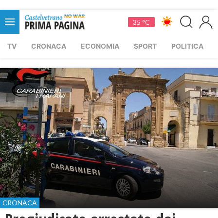
35 °C
TV
CRONACA
ECONOMIA
SPORT
POLITICA
CRONACA