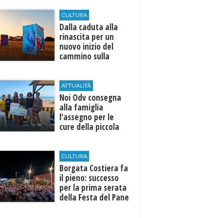
CULTURA
Dalla caduta alla
rinascita per un
nuovo inizio del
cammino sulla
terra
ATTUALITÀ
Noi Odv consegna
alla famiglia
l'assegno per le
cure della piccola
Ilenia
CULTURA
​Borgata Costiera fa
il pieno: successo
per la prima serata
della Festa del Pane
e della Pasta