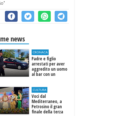
io"
ime news
CRONACA
Padre e figlio
arrestati per aver
aggredito un uomo
al bar con un
coltello
CULTURA
Voci dal
Mediterraneo, a
Petrosino il gran
finale della terza