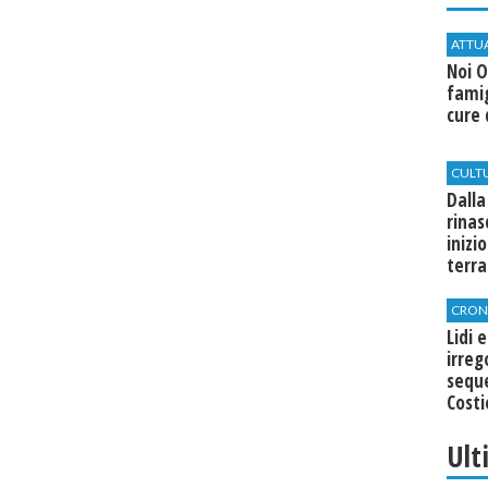
ATTU
Noi O
famig
cure 
CULT
Dalla
rinas
inizi
terra
CRON
Lidi 
irreg
seque
Costi
Ult