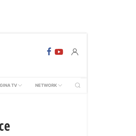
GINA TV
NETWORK
ice