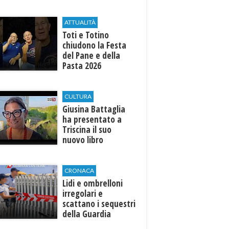
edizione: attesi sul
palco i Jalisse
ATTUALITÀ
Toti e Totino
chiudono la Festa
del Pane e della
Pasta 2026
CULTURA
Giusina Battaglia
ha presentato a
Triscina il suo
nuovo libro
CRONACA
Lidi e ombrelloni
irregolari e
scattano i sequestri
della Guardia
Costiera