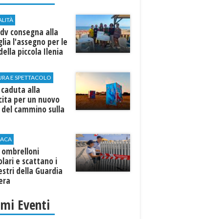
ALITÀ
dv consegna alla
lia l'assegno per le
della piccola Ilenia
URA E SPETTACOLO
 caduta alla
cita per un nuovo
o del cammino sulla
ACA
e ombrelloni
olari e scattano i
stri della Guardia
era
imi Eventi