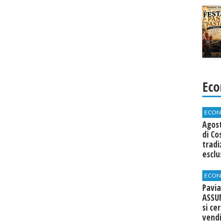
Eco
ECON
Agos
di Co
tradi
esclu
agli 
ECON
Pavia
ASSU
si ce
vend