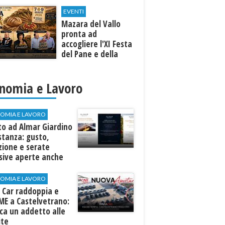
EVENTI
Mazara del Vallo
pronta ad
accogliere l'XI Festa
del Pane e della
Pasta
nomia e Lavoro
OMIA E LAVORO
to ad Almar Giardino
stanza: gusto,
zione e serate
sive aperte anche
ospiti esterni
OMIA E LAVORO
 Car raddoppia e
ME a Castelvetrano:
rca un addetto alle
ite