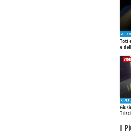
ATTU
Toti 
e del
CULT
Giusi
Trisc
I P