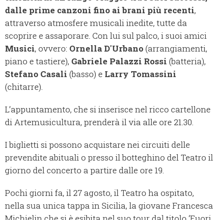
dalle prime canzoni fino ai brani più recenti
,
attraverso atmosfere musicali inedite, tutte da
scoprire e assaporare. Con lui sul palco, i suoi amici
Musici
, ovvero:
Ornella D'Urbano
(arrangiamenti,
piano e tastiere),
Gabriele Palazzi Rossi
(batteria),
Stefano Casali
(basso) e
Larry Tomassini
(chitarre).
L’appuntamento, che si inserisce nel ricco cartellone
di Artemusicultura, prenderà il via alle ore 21.30.
I biglietti si possono acquistare nei circuiti delle
prevendite abituali o presso il botteghino del Teatro il
giorno del concerto a partire dalle ore 19.
Pochi giorni fa, il 27 agosto, il Teatro ha ospitato,
nella sua unica tappa in Sicilia, la giovane Francesca
Michielin che si è esibita nel suo tour dal titolo ‘Fuori