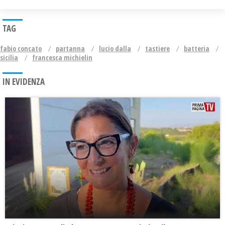
TAG
fabio concato
partanna
lucio dalla
tastiere
batteria
sicilia
francesca michielin
IN EVIDENZA