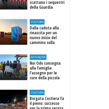
scattano i sequestri
della Guardia
Costiera
CULTURA
Dalla caduta alla
rinascita per un
nuovo inizio del
cammino sulla
terra
ATTUALITÀ
Noi Odv consegna
alla famiglia
l'assegno per le
cure della piccola
Ilenia
CULTURA
​Borgata Costiera fa
il pieno: successo
per la prima serata