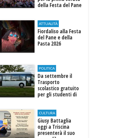
della Festa del Pane
e della Pasta
ATTUALITÀ
Fiordaliso alla Festa
del Pane e della
Pasta 2026
POLITICA
Da settembre il
Trasporto
scolastico gratuito
per gli studenti di
Marinella e Triscina
CULTURA
Giusy Battaglia
oggi a Triscina
presenterà il suo