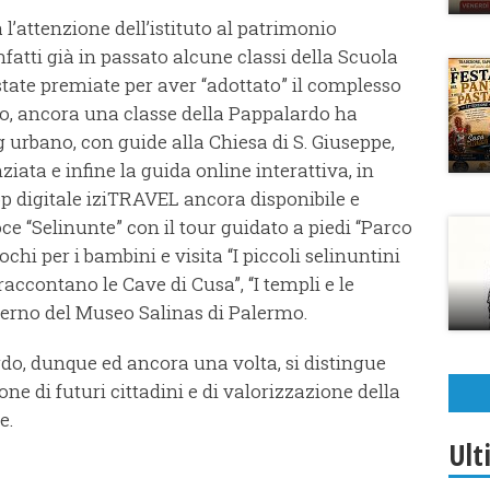
’attenzione dell’istituto al patrimonio
 infatti già in passato alcune classi della Scuola
tate premiate per aver “adottato” il complesso
olo, ancora una classe della Pappalardo ha
g urbano, con guide alla Chiesa di S. Giuseppe,
iata e infine la guida online interattiva, in
app digitale iziTRAVEL ancora disponibile e
ce “Selinunte” con il tour guidato a piedi “Parco
chi per i bambini e visita “I piccoli selinuntini
 raccontano le Cave di Cusa”, “I templi e le
terno del Museo Salinas di Palermo.
do, dunque ed ancora una volta, si distingue
ne di futuri cittadini e di valorizzazione della
e.
Ult