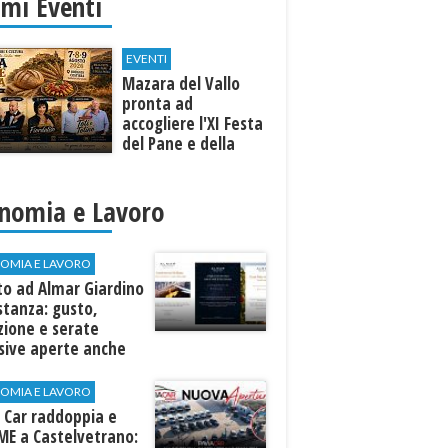
imi Eventi
EVENTI
Mazara del Vallo
pronta ad
accogliere l'XI Festa
del Pane e della
Pasta
nomia e Lavoro
OMIA E LAVORO
to ad Almar Giardino
stanza: gusto,
zione e serate
sive aperte anche
ospiti esterni
OMIA E LAVORO
 Car raddoppia e
ME a Castelvetrano: