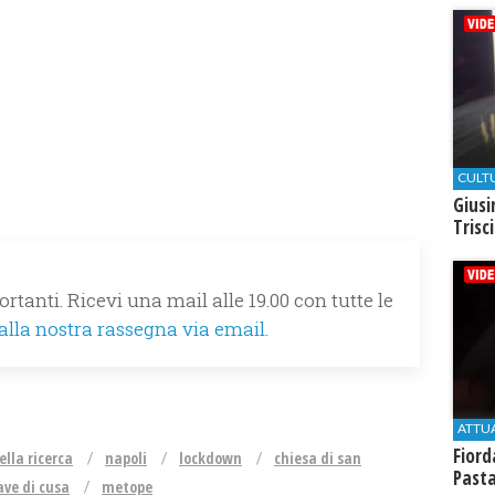
CULT
Giusi
Trisc
rtanti. Ricevi una mail alle 19.00 con tutte le
 alla nostra rassegna via email.
ATTU
Fiord
ella ricerca
napoli
lockdown
chiesa di san
Past
ave di cusa
metope