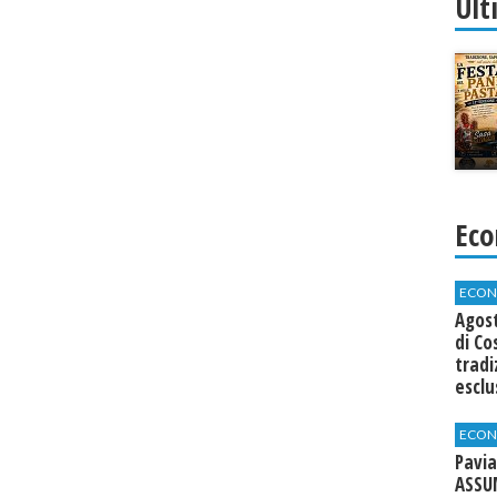
Ult
Eco
ECON
Agos
di Co
tradi
esclu
agli 
ECON
Pavia
ASSU