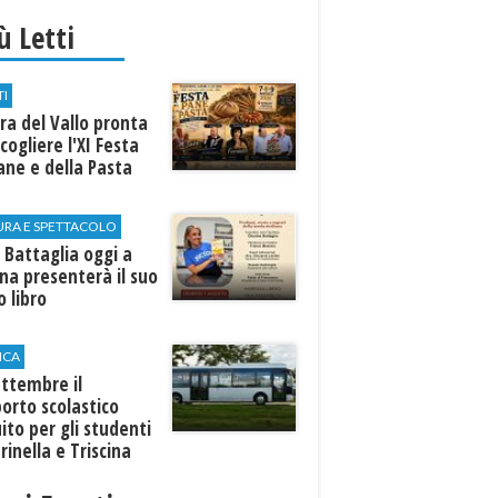
iù Letti
TI
a del Vallo pronta
cogliere l'XI Festa
ane e della Pasta
URA E SPETTACOLO
 Battaglia oggi a
ina presenterà il suo
 libro
ICA
ttembre il
orto scolastico
ito per gli studenti
rinella e Triscina