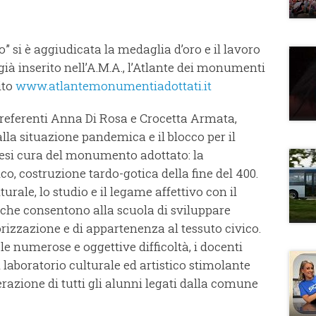
si è aggiudicata la medaglia d’oro e il lavoro
 già inserito nell’A.M.A., l’Atlante dei monumenti
ito
www.atlantemonumentiadottati.it
i referenti Anna Di Rosa e Crocetta Armata,
lla situazione pandemica e il blocco per il
esi cura del monumento adottato: la
o, costruzione tardo-gotica della fine del 400.
rale, lo studio e il legame affettivo con il
, che consentono alla scuola di sviluppare
orizzazione e di appartenenza al tessuto civico.
 le numerose e oggettive difficoltà, i docenti
n laboratorio culturale ed artistico stimolante
erazione di tutti gli alunni legati dalla comune