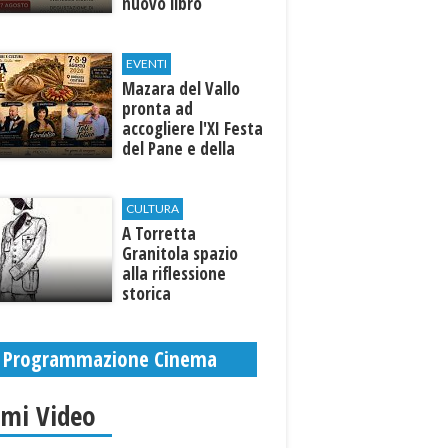
nuovo libro
EVENTI
Mazara del Vallo
pronta ad
accogliere l'XI Festa
del Pane e della
Pasta
CULTURA
​A Torretta
Granitola spazio
alla riflessione
storica
Programmazione Cinema
imi Video