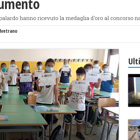
numento
 Pappalardo hanno ricevuto la medaglia d'oro al concors
lvetrano
Ult