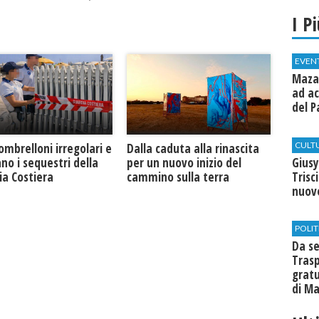
I P
EVEN
Mazar
ad ac
del P
CULT
Dalla caduta alla rinascita
 ombrelloni irregolari e
Giusy
per un nuovo inizio del
no i sequestri della
Trisc
cammino sulla terra
ia Costiera
nuovo
POLIT
Da se
Trasp
gratu
di Ma