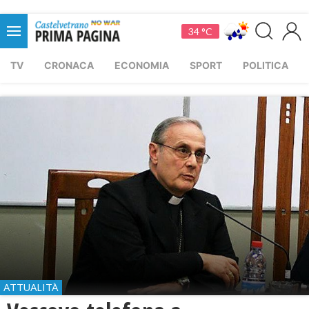
34 °C
TV
CRONACA
ECONOMIA
SPORT
POLITICA
ATTUALITÀ