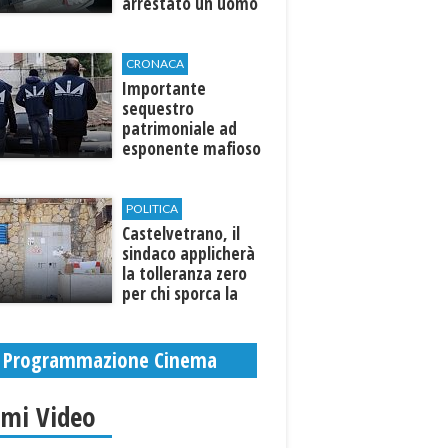
arrestato un uomo
CRONACA
Importante
sequestro
patrimoniale ad
esponente mafioso
di Custonaci
POLITICA
Castelvetrano, il
sindaco applicherà
la tolleranza zero
per chi sporca la
città. Denunce e
sanzioni
Programmazione Cinema
imi Video