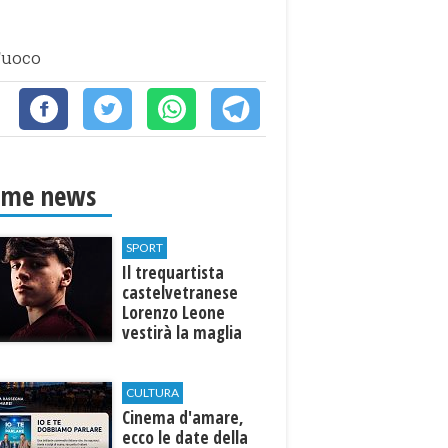
 Fuoco
ime news
SPORT
Il trequartista
castelvetranese
Lorenzo Leone
vestirà la maglia
del Trapani calcio
CULTURA
Cinema d'amare,
ecco le date della