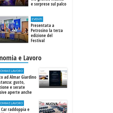
e sorprese sul palco
EVENTI
Presentata a
Petrosino la terza
edizione del
Festival
Internazione della
Canzone Italiana
"Voci dal
nomia e Lavoro
Mediterraneo"
OMIA E LAVORO
to ad Almar Giardino
stanza: gusto,
zione e serate
sive aperte anche
ospiti esterni
OMIA E LAVORO
 Car raddoppia e