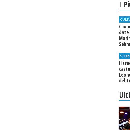
I P
CULT
Cine
date 
Marin
Seli
SPOR
Il tr
cast
Leone
del T
Ult