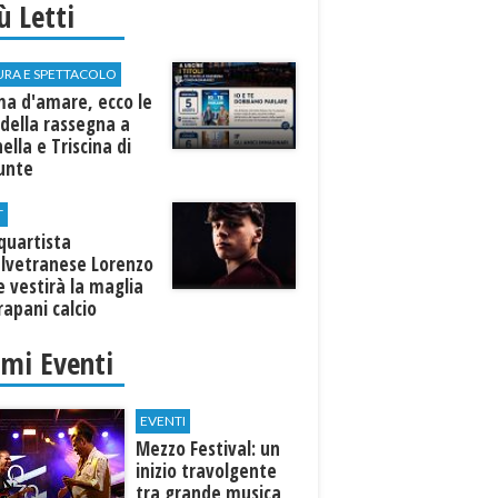
iù Letti
URA E SPETTACOLO
ma d'amare, ecco le
della rassegna a
ella e Triscina di
nunte
T
equartista
elvetranese Lorenzo
 vestirà la maglia
rapani calcio
imi Eventi
EVENTI
Mezzo Festival: un
inizio travolgente
tra grande musica