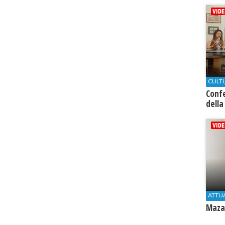
CULT
Conf
della
ATTU
Mazar