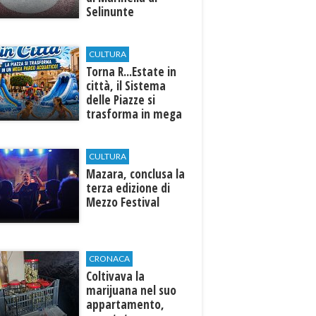
Selinunte
CULTURA
Torna R...Estate in
città, il Sistema
delle Piazze si
trasforma in mega
parco acquatico
CULTURA
​Mazara, conclusa la
terza edizione di
Mezzo Festival
CRONACA
Coltivava la
marijuana nel suo
appartamento,