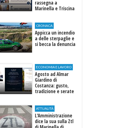
rassegna a
Marinella e Triscina
di Selinunte
CRONACA
Appicca un incendio
a delle sterpaglie e
si becca la denuncia
ECONOMIA E LAVORO
Agosto ad Almar
Giardino di
Costanza: gusto,
tradizione e serate
esclusive aperte
anche agli ospiti
esterni
ATTUALITÀ
L'Amministrazione
dice la sua sulla Ztl
di Marinella di