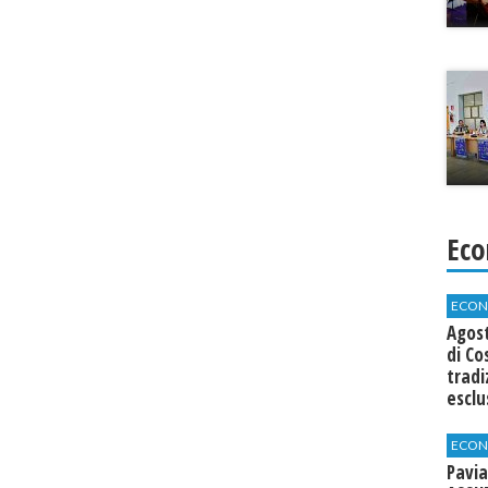
Eco
ECON
Agos
di Co
tradi
esclu
agli 
ECON
Pavia