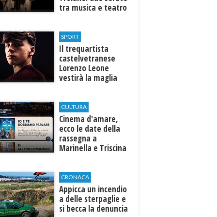
tra musica e teatro
al Tempio di Hera di
Selinunte
SPORT
Il trequartista
castelvetranese
Lorenzo Leone
vestirà la maglia
del Trapani calcio
CULTURA
Cinema d'amare,
ecco le date della
rassegna a
Marinella e Triscina
di Selinunte
CRONACA
Appicca un incendio
a delle sterpaglie e
si becca la denuncia