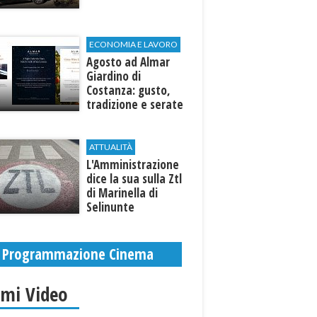
ECONOMIA E LAVORO
Agosto ad Almar
Giardino di
Costanza: gusto,
tradizione e serate
esclusive aperte
anche agli ospiti
esterni
ATTUALITÀ
L'Amministrazione
dice la sua sulla Ztl
di Marinella di
Selinunte
Programmazione Cinema
imi Video