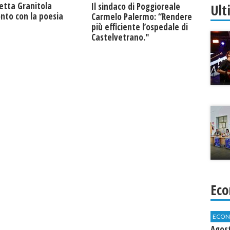
retta Granitola
Ult
Il sindaco di Poggioreale
nto con la poesia
Carmelo Palermo: “Rendere
più efficiente l’ospedale di
Castelvetrano."
Eco
ECON
Agos