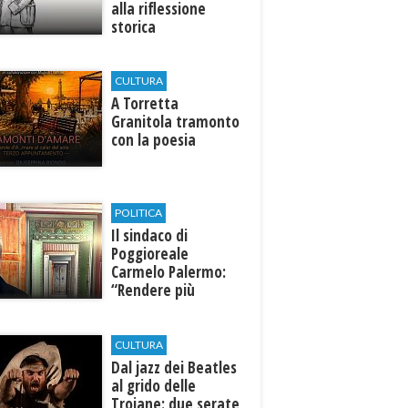
alla riflessione
storica
CULTURA
​A Torretta
Granitola tramonto
con la poesia
POLITICA
Il sindaco di
Poggioreale
Carmelo Palermo:
“Rendere più
efficiente
l’ospedale di
Castelvetrano."
CULTURA
Dal jazz dei Beatles
al grido delle
Troiane: due serate