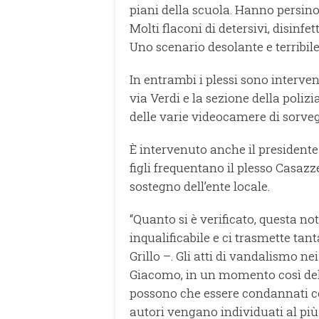
piani della scuola. Hanno persin
Molti flaconi di detersivi, disinfet
Uno scenario desolante e terribile
In entrambi i plessi sono interven
via Verdi e la sezione della poliz
delle varie videocamere di sorveg
È intervenuto anche il president
figli frequentano il plesso Casazz
sostegno dell’ente locale.
“Quanto si è verificato, questa not
inqualificabile e ci trasmette ta
Grillo –. Gli atti di vandalismo ne
Giacomo, in un momento così deli
possono che essere condannati co
autori vengano individuati al pi