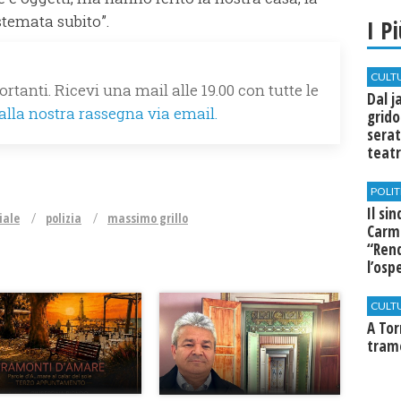
stemata subito”.
I P
CULT
rtanti. Ricevi una mail alle 19.00 con tutte le
Dal j
 alla nostra rassegna via email.
grido
serat
teatr
di Se
POLIT
Il si
iale
polizia
massimo grillo
Carm
“Rend
l’osp
Cast
CULT
​A To
tram