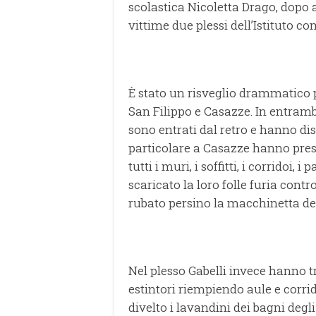
scolastica Nicoletta Drago, dopo av
vittime due plessi dell’Istituto c
È stato un risveglio drammatico p
San Filippo e Casazze. In entramb
sono entrati dal retro e hanno dis
particolare a Casazze hanno preso
tutti i muri, i soffitti, i corrido
scaricato la loro folle furia cont
rubato persino la macchinetta del
Nel plesso Gabelli invece hanno t
estintori riempiendo aule e corri
divelto i lavandini dei bagni deg