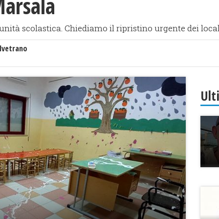
Marsala
nità scolastica. Chiediamo il ripristino urgente dei local
lvetrano
Ult