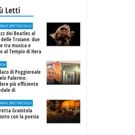
iù Letti
URA E SPETTACOLO
azz dei Beatles al
 delle Troiane: due
e tra musica e
o al Tempio di Hera
linunte
ICA
ndaco di Poggioreale
elo Palermo:
ere più efficiente
edale di
elvetrano."
URA E SPETTACOLO
rretta Granitola
onto con la poesia