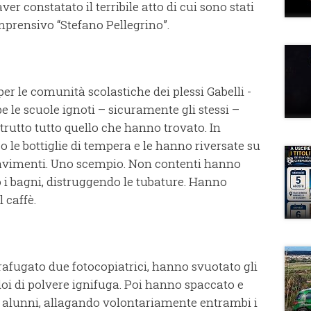
er constatato il terribile atto di cui sono stati
omprensivo “Stefano Pellegrino”.
er le comunità scolastiche dei plessi Gabelli -
e le scuole ignoti – sicuramente gli stessi –
trutto tutto quello che hanno trovato. In
 le bottiglie di tempera e le hanno riversate su
i, i pavimenti. Uno scempio. Non contenti hanno
ro i bagni, distruggendo le tubature. Hanno
 caffè.
rafugato due fotocopiatrici, hanno svuotato gli
doi di polvere ignifuga. Poi hanno spaccato e
li alunni, allagando volontariamente entrambi i