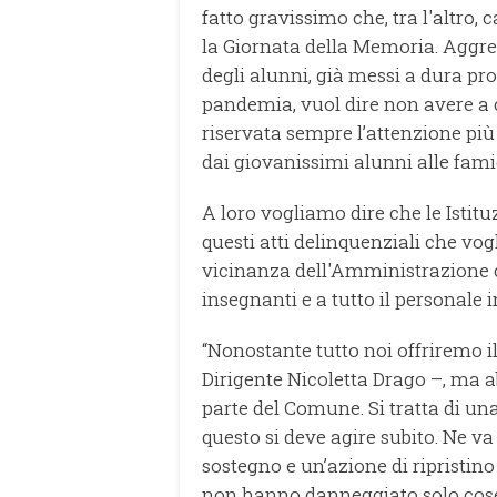
fatto gravissimo che, tra l'altro, 
la Giornata della Memoria. Aggred
degli alunni, già messi a dura pr
pandemia, vuol dire non avere a cu
riservata sempre l’attenzione più
dai giovanissimi alunni alle famig
A loro vogliamo dire che le Isti
questi atti delinquenziali che vog
vicinanza dell'Amministrazione 
insegnanti e a tutto il personale i
“Nonostante tutto noi offriremo i
Dirigente Nicoletta Drago –, ma
parte del Comune. Si tratta di u
questo si deve agire subito. Ne v
sostegno e un’azione di ripristino
non hanno danneggiato solo cose 