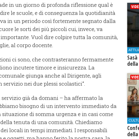
cade in un giorno di profonda riflessione qual è
ire le scuole, e di conseguenza la quotidianità
ova in un periodo così fortemente segnato dalla
ore le sorti dei più piccoli cui, invece, va
 importante. Vuol dire colpire tutta la comunità,
lie, al corpo docente.
ATTU
Sasà 
tuzioni ci sono, che contrasteranno fermamente
della
liono incutere timore e insicurezza. La
comunale giunga anche al Dirigente, agli
n servizio nei due plessi scolastici”.
l servizio già da domani – ha affermato la
 abbiamo bisogno di un intervento immediato da
na situazione di somma urgenza e in casi come
CULT
a della tenuta di una comunità. Chiediamo
Conf
 dei locali in tempi immediati. I responsabili
della
e oggetti, ma hanno ferito la nostra casa, la