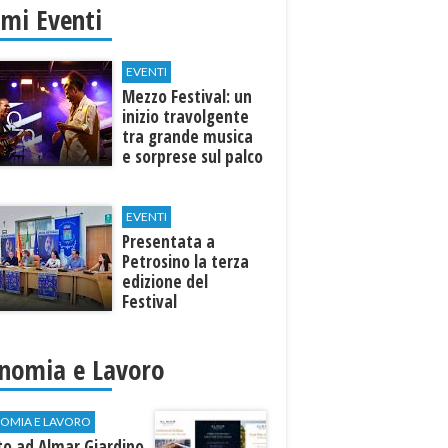
imi Eventi
EVENTI
Mezzo Festival: un
inizio travolgente
tra grande musica
e sorprese sul palco
EVENTI
Presentata a
Petrosino la terza
edizione del
Festival
Internazione della
Canzone Italiana
"Voci dal
nomia e Lavoro
Mediterraneo"
OMIA E LAVORO
to ad Almar Giardino