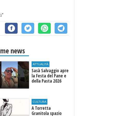
i”
ime news
ATTUALITÀ
Sasà Salvaggio apre
la Festa del Pane e
della Pasta 2026
CULTURA
​A Torretta
Granitola spazio