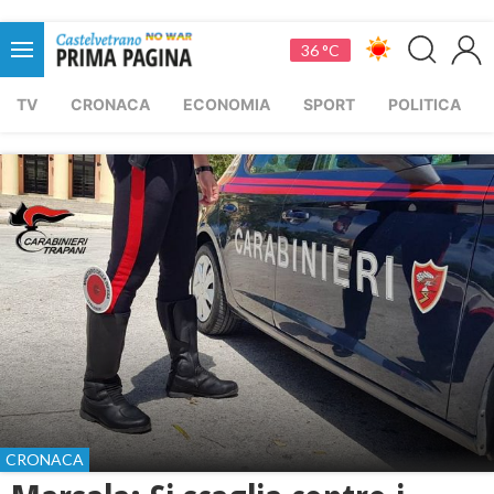
36 °C
TV
CRONACA
ECONOMIA
SPORT
POLITICA
CRONACA