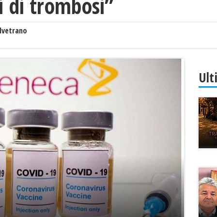
si di trombosi”
lvetrano
Ult