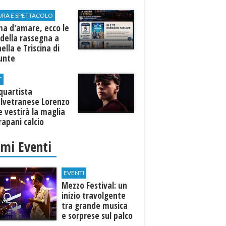
URA E SPETTACOLO
ma d'amare, ecco le
della rassegna a
ella e Triscina di
nunte
T
equartista
elvetranese Lorenzo
 vestirà la maglia
rapani calcio
imi Eventi
EVENTI
Mezzo Festival: un
inizio travolgente
tra grande musica
e sorprese sul palco