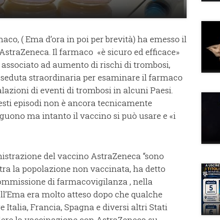
co, ( Ema d’ora in poi per brevità) ha emesso il
AstraZeneca. Il farmaco «è sicuro ed efficace»
è associato ad aumento di rischi di trombosi,
 seduta straordinaria per esaminare il farmaco
zioni di eventi di trombosi in alcuni Paesi.
esti episodi non è ancora tecnicamente
eguono ma intanto il vaccino si può usare e «i
nistrazione del vaccino AstraZeneca “sono
 tra la popolazione non vaccinata, ha detto
Commissione di farmacovigilanza , nella
ell’Ema era molto atteso dopo che qualche
 Italia, Francia, Spagna e diversi altri Stati
dere la vaccinazione con AstraZeneca su