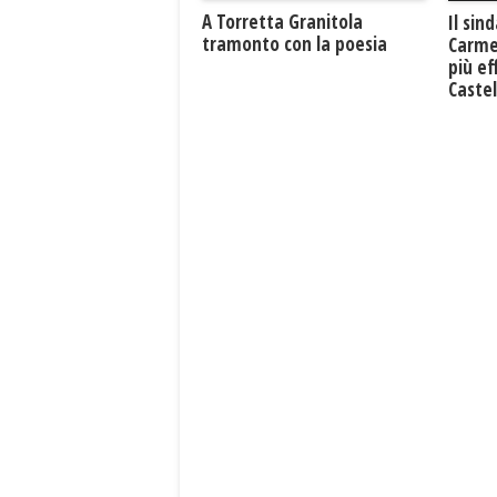
​A Torretta Granitola
Il sin
tramonto con la poesia
Carme
più ef
Caste