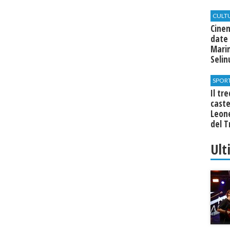
CULT
Cine
date 
Marin
Seli
SPOR
Il tr
cast
Leone
del T
Ult