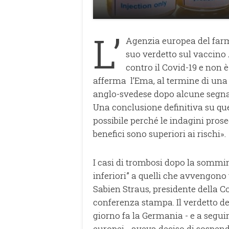
L’
Agenzia europea del farma
suo verdetto sul vaccino 
contro il Covid-19 e non 
afferma l’Ema, al termine di una
anglo-svedese dopo alcune segnala
Una conclusione definitiva su qu
possibile perché le indagini pros
benefici sono superiori ai rischi».
I casi di trombosi dopo la sommi
inferiori” a quelli che avvengono
Sabien Straus, presidente della 
conferenza stampa. Il verdetto d
giorno fa la Germania - e a seguire
europei - aveva deciso di sospen