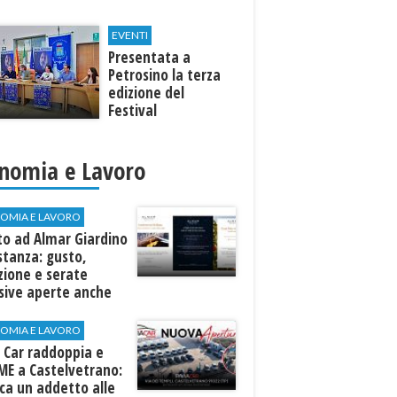
EVENTI
Presentata a
Petrosino la terza
edizione del
Festival
Internazione della
Canzone Italiana
"Voci dal
nomia e Lavoro
Mediterraneo"
OMIA E LAVORO
to ad Almar Giardino
stanza: gusto,
zione e serate
sive aperte anche
ospiti esterni
OMIA E LAVORO
 Car raddoppia e
ME a Castelvetrano:
rca un addetto alle