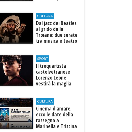
efficiente
l’ospedale di
Castelvetrano."
CULTURA
Dal jazz dei Beatles
al grido delle
Troiane: due serate
tra musica e teatro
al Tempio di Hera di
Selinunte
SPORT
Il trequartista
castelvetranese
Lorenzo Leone
vestirà la maglia
del Trapani calcio
CULTURA
Cinema d'amare,
ecco le date della
rassegna a
Marinella e Triscina