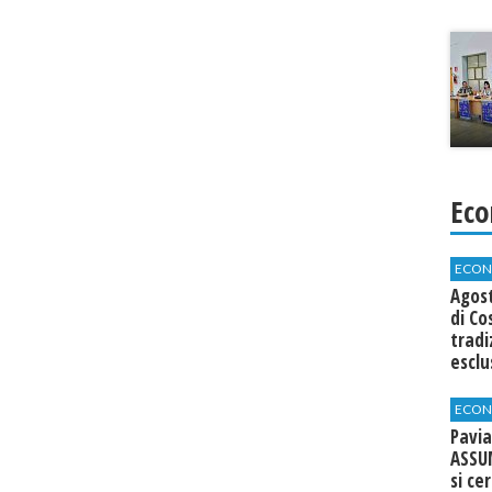
Eco
ECON
Agos
di Co
tradi
esclu
agli 
ECON
Pavia
ASSU
si ce