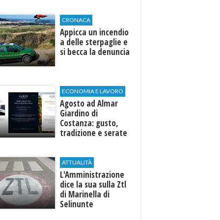
di Selinunte
CRONACA
Appicca un incendio
a delle sterpaglie e
si becca la denuncia
ECONOMIA E LAVORO
Agosto ad Almar
Giardino di
Costanza: gusto,
tradizione e serate
esclusive aperte
anche agli ospiti
esterni
ATTUALITÀ
L'Amministrazione
dice la sua sulla Ztl
di Marinella di
Selinunte