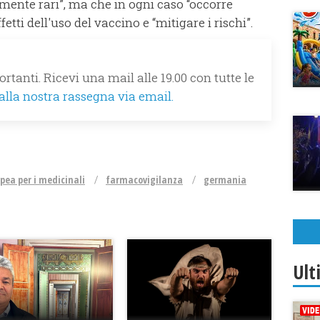
amente rari”, ma che in ogni caso “occorre
ffetti dell'uso del vaccino e “mitigare i rischi”.
rtanti. Ricevi una mail alle 19.00 con tutte le
 alla nostra rassegna via email.
pea per i medicinali
farmacovigilanza
germania
Ult