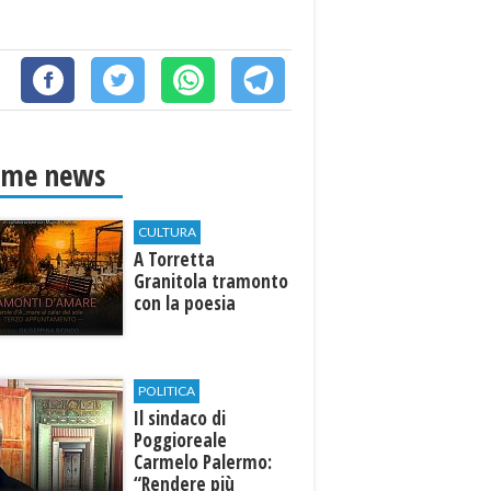
ime news
CULTURA
​A Torretta
Granitola tramonto
con la poesia
POLITICA
Il sindaco di
Poggioreale
Carmelo Palermo:
“Rendere più