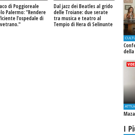
daco di Poggioreale
Dal jazz dei Beatles al grido
lo Palermo: “Rendere
delle Troiane: due serate
ficiente l’ospedale di
tra musica e teatro al
lvetrano."
Tempio di Hera di Selinunte
CULT
Conf
della
ATTU
Mazar
I P