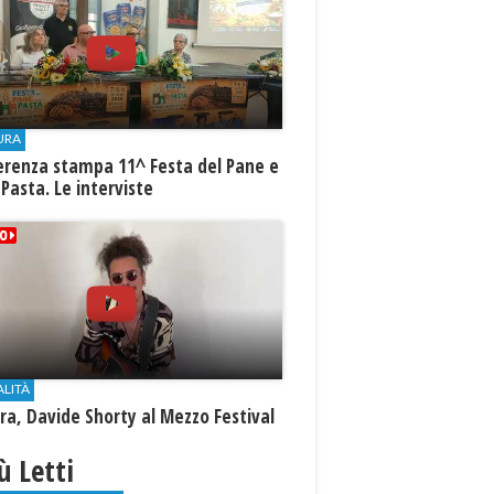
URA
erenza stampa 11^ Festa del Pane e
 Pasta. Le interviste
ALITÀ
a, Davide Shorty al Mezzo Festival
iù Letti