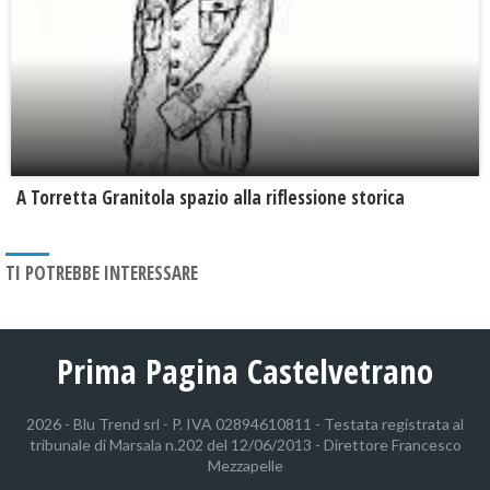
​A Torretta Granitola spazio alla riflessione storica
TI POTREBBE INTERESSARE
Prima Pagina Castelvetrano
2026 - Blu Trend srl - P. IVA 02894610811 - Testata registrata al
tribunale di Marsala n.202 del 12/06/2013 - Direttore Francesco
Mezzapelle