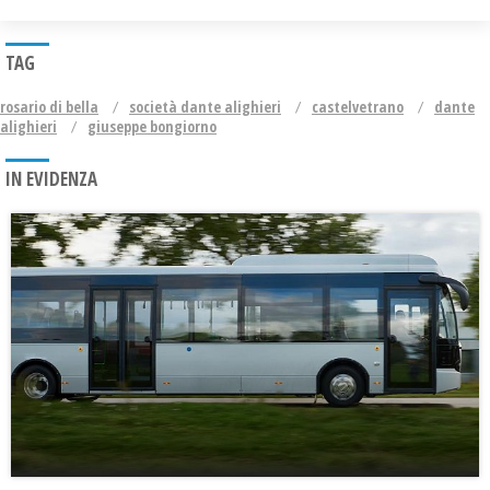
TAG
rosario di bella
società dante alighieri
castelvetrano
dante
alighieri
giuseppe bongiorno
IN EVIDENZA