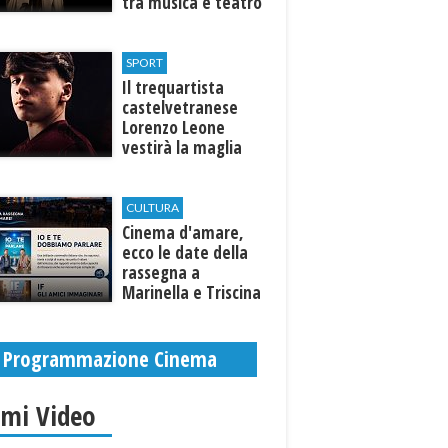
tra musica e teatro
al Tempio di Hera di
Selinunte
SPORT
Il trequartista
castelvetranese
Lorenzo Leone
vestirà la maglia
del Trapani calcio
CULTURA
Cinema d'amare,
ecco le date della
rassegna a
Marinella e Triscina
di Selinunte
Programmazione Cinema
imi Video