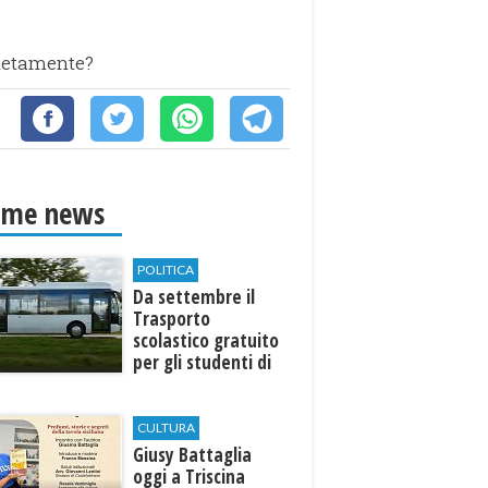
pletamente?
ime news
POLITICA
Da settembre il
Trasporto
scolastico gratuito
per gli studenti di
Marinella e Triscina
CULTURA
Giusy Battaglia
oggi a Triscina