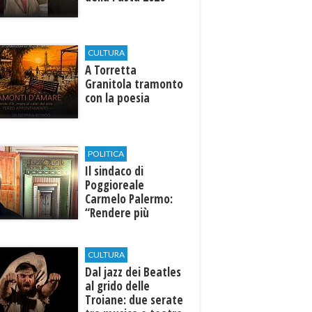
CULTURA
​A Torretta
Granitola tramonto
con la poesia
POLITICA
Il sindaco di
Poggioreale
Carmelo Palermo:
“Rendere più
efficiente
l’ospedale di
Castelvetrano."
CULTURA
Dal jazz dei Beatles
al grido delle
Troiane: due serate