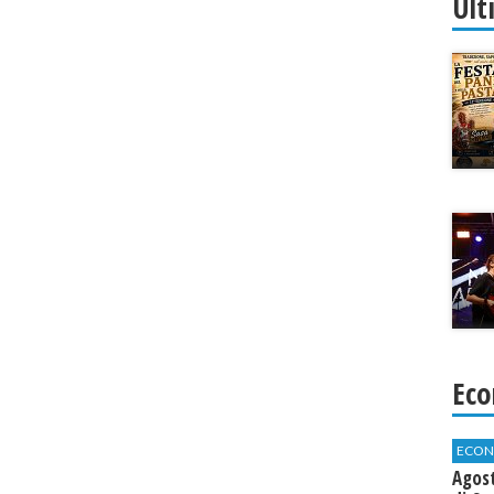
Ult
Eco
ECON
Agos