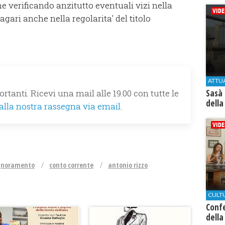
e verificando anzitutto eventuali vizi nella
agari anche nella regolarita' del titolo
ATTU
rtanti. Ricevi una mail alle 19.00 con tutte le
Sasà 
della
 alla nostra rassegna via email.
gnoramento
conto corrente
antonio rizzo
CULT
Conf
della