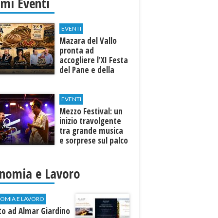
imi Eventi
EVENTI
Mazara del Vallo
pronta ad
accogliere l'XI Festa
del Pane e della
Pasta
EVENTI
Mezzo Festival: un
inizio travolgente
tra grande musica
e sorprese sul palco
nomia e Lavoro
OMIA E LAVORO
to ad Almar Giardino