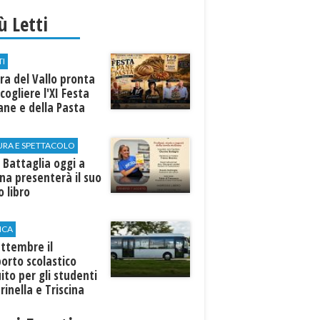
iù Letti
TI
a del Vallo pronta
cogliere l'XI Festa
ane e della Pasta
URA E SPETTACOLO
 Battaglia oggi a
ina presenterà il suo
 libro
ICA
ttembre il
orto scolastico
ito per gli studenti
rinella e Triscina