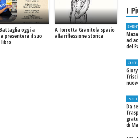
I P
EVEN
Battaglia oggi a
​A Torretta Granitola spazio
Mazar
na presenterà il suo
alla riflessione storica
ad ac
libro
del P
CULT
Giusy
Trisc
nuovo
POLIT
Da se
Trasp
gratu
di Ma