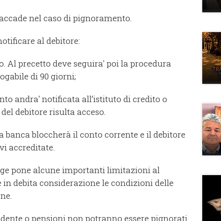
 accade nel caso di pignoramento.
otificare al debitore:
tto. Al precetto deve seguira' poi la procedura
gabile di 90 giorni;
o andra' notificata all’istituto di credito o
 del debitore risulta acceso.
a banca bloccherà il conto corrente e il debitore
i accreditate.
gge pone alcune importanti limitazioni al
in debita considerazione le condizioni delle
one.
endente o pensioni non potranno essere pignorati