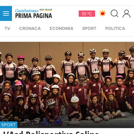
35 °C
TV
CRONACA
ECONOMIA
SPORT
POLITICA
SPORT