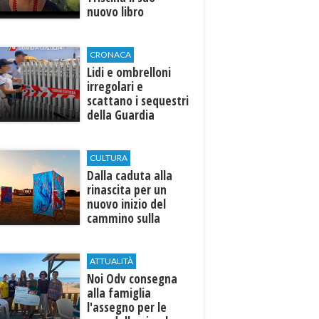
nuovo libro
CRONACA
Lidi e ombrelloni
irregolari e
scattano i sequestri
della Guardia
Costiera
CULTURA
Dalla caduta alla
rinascita per un
nuovo inizio del
cammino sulla
terra
ATTUALITÀ
Noi Odv consegna
alla famiglia
l'assegno per le