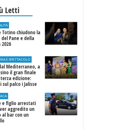
iù Letti
ALITÀ
e Totino chiudono la
 del Pane e della
a 2026
URA E SPETTACOLO
dal Mediterraneo, a
sino il gran finale
 terza edizione:
i sul palco i Jalisse
ACA
 e figlio arrestati
ver aggredito un
 al bar con un
llo