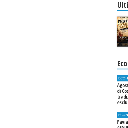
Ult
Eco
ECON
Agos
di Co
tradi
esclu
agli 
ECON
Pavia
ASSU