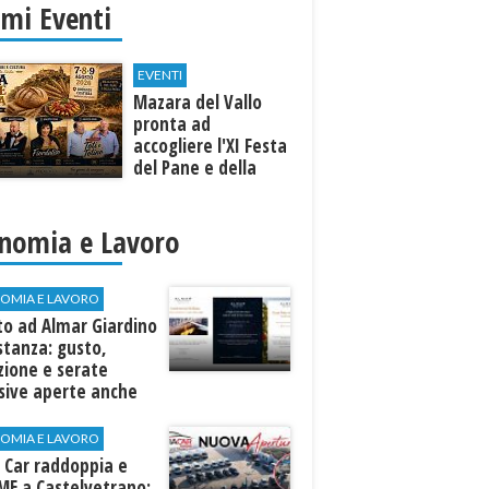
imi Eventi
EVENTI
Mazara del Vallo
pronta ad
accogliere l'XI Festa
del Pane e della
Pasta
nomia e Lavoro
OMIA E LAVORO
to ad Almar Giardino
stanza: gusto,
zione e serate
sive aperte anche
ospiti esterni
OMIA E LAVORO
 Car raddoppia e
ME a Castelvetrano: