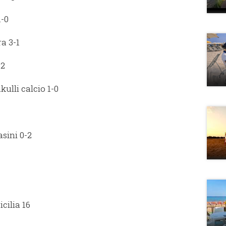
1-0
a 3-1
-2
lli calcio 1-0
sini 0-2
cilia 16