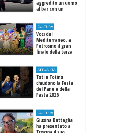
aggredito un uomo
al bar con un
coltello
CULTURA
Voci dal
Mediterraneo, a
Petrosino il gran
finale della terza
edizione: attesi sul
palco i Jalisse
ATTUALITÀ
Toti e Totino
chiudono la Festa
del Pane e della
Pasta 2026
CULTURA
Giusina Battaglia
ha presentato a
Triscina il suo