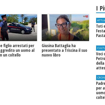
I P
ATTU
Toti 
Festa
Past
Giusina Battaglia ha
e figlio arrestati per
CULT
presentato a Triscina il suo
aggredito un uomo al
Voci 
nuovo libro
n un coltello
Petro
della
attes
CRON
Padre
per a
uomo
colte