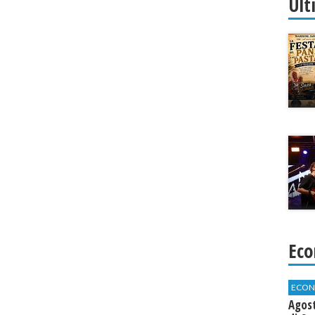
Ult
Eco
ECON
Agos