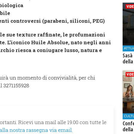
biologica
bile
nti controversi (parabeni, siliconi, PEG)
le sue texture raffinate, le profumazioni
te. L’iconico Huile Absolue, nato negli anni
ATTU
rchio riesca a coniugare lusso, natura e
Sasà 
della
uirà un momento di convivialità, per chi
l 3271155928
CULT
rtanti. Ricevi una mail alle 19.00 con tutte le
Conf
della
 alla nostra rassegna via email.