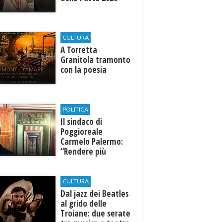
CULTURA
​A Torretta
Granitola tramonto
con la poesia
POLITICA
Il sindaco di
Poggioreale
Carmelo Palermo:
“Rendere più
efficiente
l’ospedale di
Castelvetrano."
CULTURA
Dal jazz dei Beatles
al grido delle
Troiane: due serate