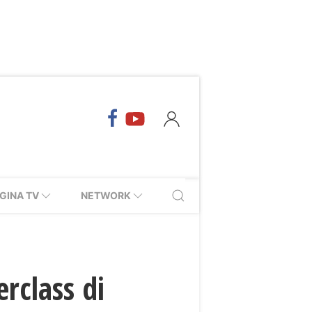
GINA TV
NETWORK
rclass di