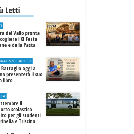
iù Letti
TI
a del Vallo pronta
cogliere l'XI Festa
ane e della Pasta
URA E SPETTACOLO
 Battaglia oggi a
ina presenterà il suo
 libro
ICA
ttembre il
orto scolastico
ito per gli studenti
rinella e Triscina