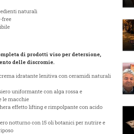
edienti naturali
-free
ibile
leta di prodotti viso per detersione,
mento delle discromie.
crema idratante lenitiva con ceramidi naturali
siero uniformante con alga rossa e
e le macchie
era effetto lifting e rimpolpante con acido
ro notturno con 15 oli botanici per nutrire e
riposo