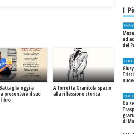
I P
EVEN
Mazar
ad ac
del P
CULT
Giusy
Trisc
nuovo
Battaglia oggi a
​A Torretta Granitola spazio
na presenterà il suo
alla riflessione storica
POLIT
libro
Da se
Trasp
gratu
di Ma