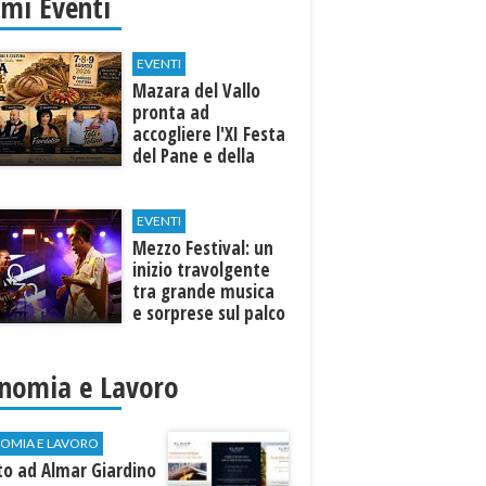
imi Eventi
EVENTI
Mazara del Vallo
pronta ad
accogliere l'XI Festa
del Pane e della
Pasta
EVENTI
Mezzo Festival: un
inizio travolgente
tra grande musica
e sorprese sul palco
nomia e Lavoro
OMIA E LAVORO
to ad Almar Giardino