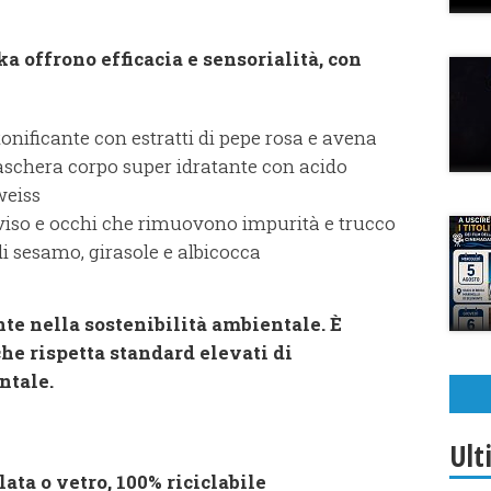
a offrono efficacia e sensorialità, con
nificante con estratti di pepe rosa e avena
chera corpo super idratante con acido
weiss
i viso e occhi che rimuovono impurità e trucco
 di sesamo, girasole e albicocca
e nella sostenibilità ambientale. È
che rispetta standard elevati di
ntale.
Ult
ata o vetro, 100% riciclabile