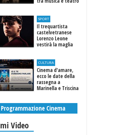
tra musica e teatro
al Tempio di Hera di
Selinunte
SPORT
Il trequartista
castelvetranese
Lorenzo Leone
vestirà la maglia
del Trapani calcio
CULTURA
Cinema d'amare,
ecco le date della
rassegna a
Marinella e Triscina
di Selinunte
Programmazione Cinema
imi Video