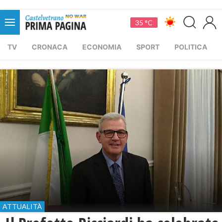
35 °C
TV
CRONACA
ECONOMIA
SPORT
POLITICA
ATTUALITÀ