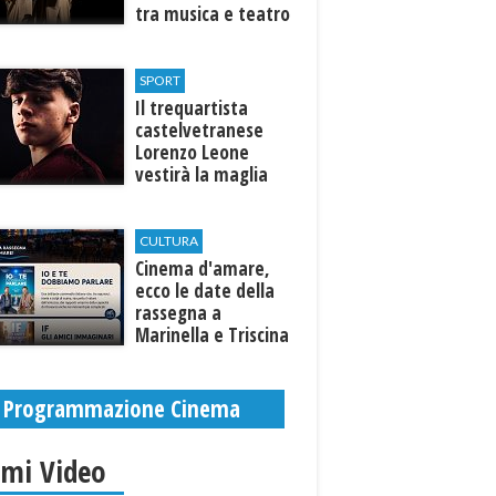
tra musica e teatro
al Tempio di Hera di
Selinunte
SPORT
Il trequartista
castelvetranese
Lorenzo Leone
vestirà la maglia
del Trapani calcio
CULTURA
Cinema d'amare,
ecco le date della
rassegna a
Marinella e Triscina
di Selinunte
Programmazione Cinema
imi Video