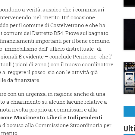
spondono a verità ,auspico che i commissari
intervenendo nel merito. Un’ occasione
dda per il comune di Castelvetrano e che ha
i comuni del Distretto D54. Piove sul bagnato.
 finanziamenti importanti per il bene comune.
to immobilismo dell’ ufficio distrettuale, di
egionali È evidente – conclude Perricone- che l’
ttuali,( piani di zona ) con il nuovo coordinatore
 a reggere il passo sia con le attività già
le da finanziare.
ire con un urgenza, in ragione anche di una
etto a chiarimento su alcune lacune relative a
 nota rivolta proprio ai commissari e alla
icone
Movimento Liberi e Indipendenti
 d'accusa alla Commissione Straordinaria per
Ult
 merito.