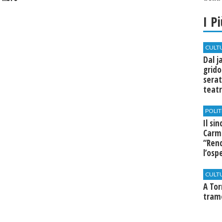
I P
CULT
Dal j
grido
serat
teatr
di Se
POLIT
Il si
Carm
“Rend
l’osp
Cast
CULT
​A To
tram