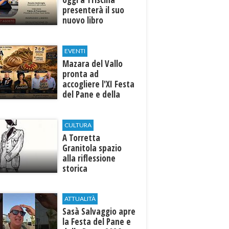
presenterà il suo
nuovo libro
EVENTI
Mazara del Vallo
pronta ad
accogliere l'XI Festa
del Pane e della
Pasta
CULTURA
​A Torretta
Granitola spazio
alla riflessione
storica
ATTUALITÀ
Sasà Salvaggio apre
la Festa del Pane e