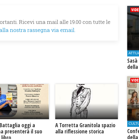
rtanti. Ricevi una mail alle 19.00 con tutte le
 alla nostra rassegna via email.
ATTU
Sasà 
della
CULT
Battaglia oggi a
​A Torretta Granitola spazio
Conf
na presenterà il suo
alla riflessione storica
della
libro