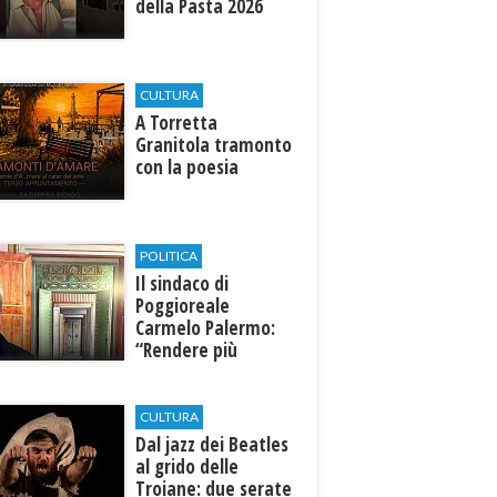
della Pasta 2026
CULTURA
​A Torretta
Granitola tramonto
con la poesia
POLITICA
Il sindaco di
Poggioreale
Carmelo Palermo:
“Rendere più
efficiente
l’ospedale di
Castelvetrano."
CULTURA
Dal jazz dei Beatles
al grido delle
Troiane: due serate