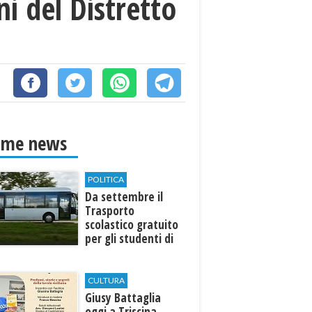
ni del Distretto
ime news
POLITICA
Da settembre il
Trasporto
scolastico gratuito
per gli studenti di
Marinella e Triscina
CULTURA
Giusy Battaglia
oggi a Triscina