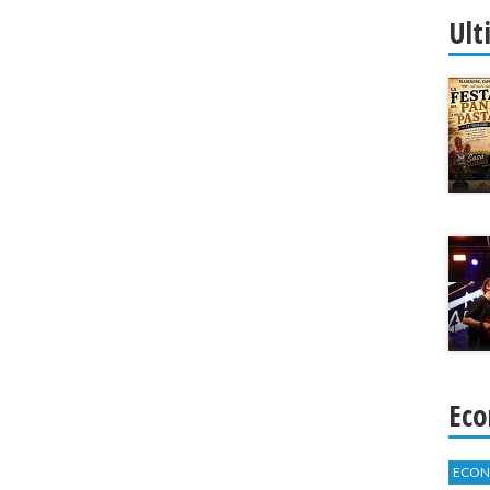
Ult
Eco
ECON