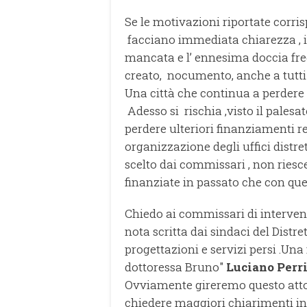
Se le motivazioni riportate corri
facciano immediata chiarezza , 
mancata e l’ ennesima doccia fre
creato, nocumento, anche a tutti 
Una città che continua a perdere
Adesso si rischia ,visto il palesa
perdere ulteriori finanziamenti r
organizzazione degli uffici distre
scelto dai commissari , non riesce
finanziate in passato che con quel
Chiedo ai commissari di interven
nota scritta dai sindaci del Distr
progettazioni e servizi persi .Una
dottoressa Bruno"
Luciano Perr
Ovviamente gireremo questo atto
chiedere maggiori chiarimenti in