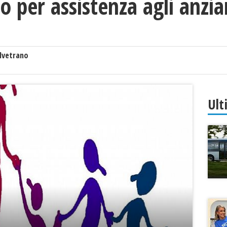
o per assistenza agli anzia
lvetrano
Ult