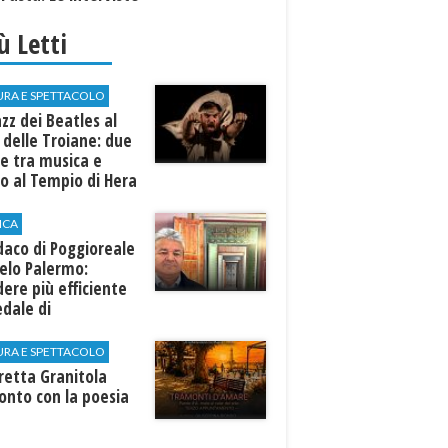
iù Letti
URA E SPETTACOLO
azz dei Beatles al
 delle Troiane: due
e tra musica e
o al Tempio di Hera
linunte
ICA
ndaco di Poggioreale
elo Palermo:
ere più efficiente
edale di
elvetrano."
URA E SPETTACOLO
rretta Granitola
onto con la poesia