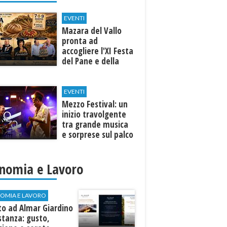
EVENTI
Mazara del Vallo
pronta ad
accogliere l'XI Festa
del Pane e della
Pasta
EVENTI
Mezzo Festival: un
inizio travolgente
tra grande musica
e sorprese sul palco
nomia e Lavoro
OMIA E LAVORO
to ad Almar Giardino
stanza: gusto,