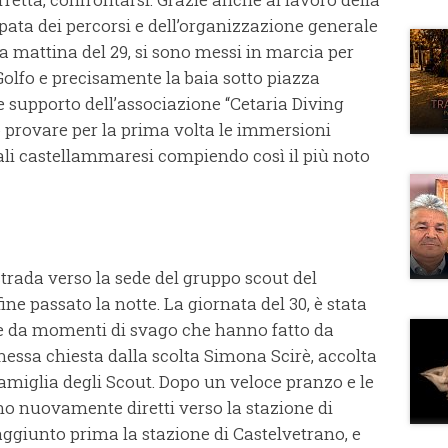
cupata dei percorsi e dell’organizzazione generale
, la mattina del 29, si sono messi in marcia per
lfo e precisamente la baia sotto piazza
e supporto dell’associazione “Cetaria Diving
o provare per la prima volta le immersioni
ali castellammaresi compiendo così il più noto
trada verso la sede del gruppo scout del
e passato la notte. La giornata del 30, è stata
a e da momenti di svago che hanno fatto da
essa chiesta dalla scolta Simona Scirè, accolta
amiglia degli Scout. Dopo un veloce pranzo e le
sono nuovamente diretti verso la stazione di
giunto prima la stazione di Castelvetrano, e