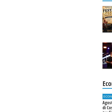
Eco
ECON
Agos
di Co