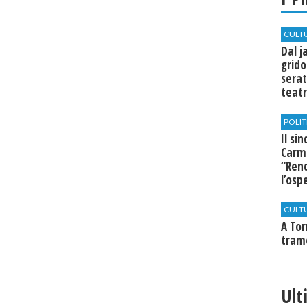
CULT
Dal j
grido
serat
teatr
di Se
POLIT
Il si
Carm
“Rend
l’osp
Cast
CULT
​A To
tram
Ult