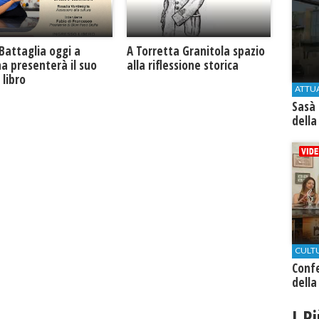
Battaglia oggi a
​A Torretta Granitola spazio
na presenterà il suo
alla riflessione storica
libro
ATTU
Sasà 
della
CULT
Conf
della
I P