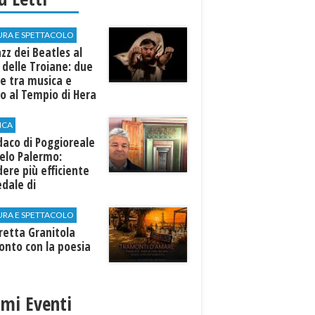
URA E SPETTACOLO
azz dei Beatles al
 delle Troiane: due
e tra musica e
o al Tempio di Hera
linunte
ICA
ndaco di Poggioreale
elo Palermo:
ere più efficiente
edale di
elvetrano."
URA E SPETTACOLO
rretta Granitola
onto con la poesia
imi Eventi