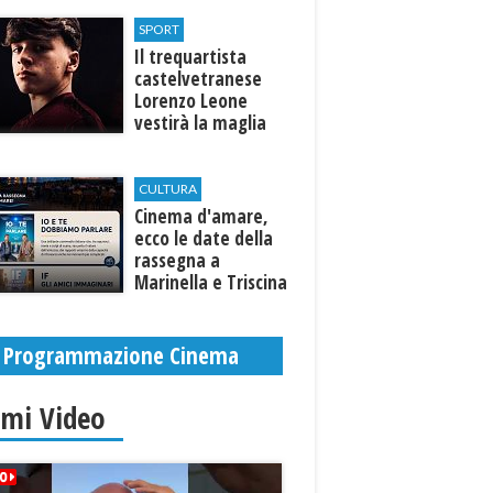
Selinunte
SPORT
Il trequartista
castelvetranese
Lorenzo Leone
vestirà la maglia
del Trapani calcio
CULTURA
Cinema d'amare,
ecco le date della
rassegna a
Marinella e Triscina
di Selinunte
Programmazione Cinema
imi Video