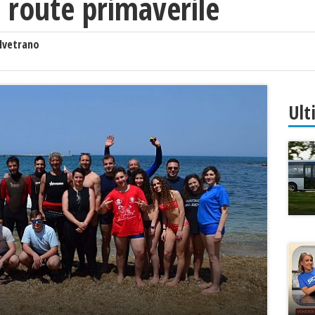
a route primaverile
lvetrano
Ult