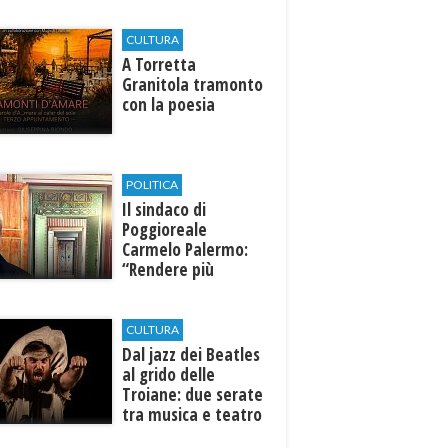
CULTURA
​A Torretta
Granitola tramonto
con la poesia
POLITICA
Il sindaco di
Poggioreale
Carmelo Palermo:
“Rendere più
efficiente
l’ospedale di
Castelvetrano."
CULTURA
Dal jazz dei Beatles
al grido delle
Troiane: due serate
tra musica e teatro
al Tempio di Hera di