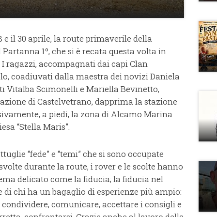
28 e il 30 aprile, la route primaverile della
Partanna 1º, che si è recata questa volta in
I ragazzi, accompagnati dai capi Clan
lo, coadiuvati dalla maestra dei novizi Daniela
 Vitalba Scimonelli e Mariella Bevinetto,
tazione di Castelvetrano, dapprima la stazione
ivamente, a piedi, la zona di Alcamo Marina
sa “Stella Maris”.
attuglie “fede” e “temi” che si sono occupate
svolte durante la route, i rover e le scolte hanno
a delicato come la fiducia; la fiducia nel
ce di chi ha un bagaglio di esperienze più ampio:
condividere, comunicare, accettare i consigli e
rretta, confrontarsi. Grazie anche al lavoro della