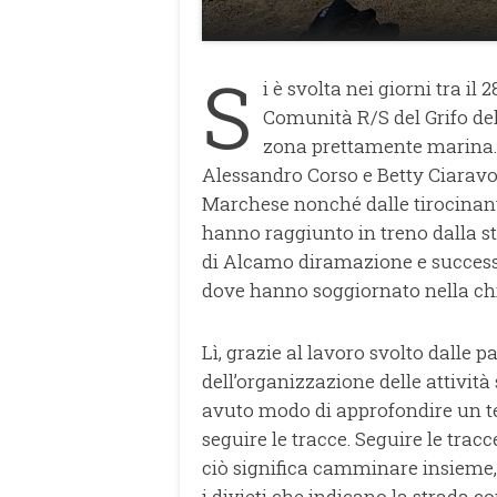
S
i è svolta nei giorni tra il 
Comunità R/S del Grifo del 
zona prettamente marina. 
Alessandro Corso e Betty Ciaravo
Marchese nonché dalle tirocinanti
hanno raggiunto in treno dalla s
di Alcamo diramazione e success
dove hanno soggiornato nella chie
Lì, grazie al lavoro svolto dalle p
dell’organizzazione delle attività 
avuto modo di approfondire un tem
seguire le tracce. Seguire le trac
ciò significa camminare insieme, 
i divieti che indicano la strada co