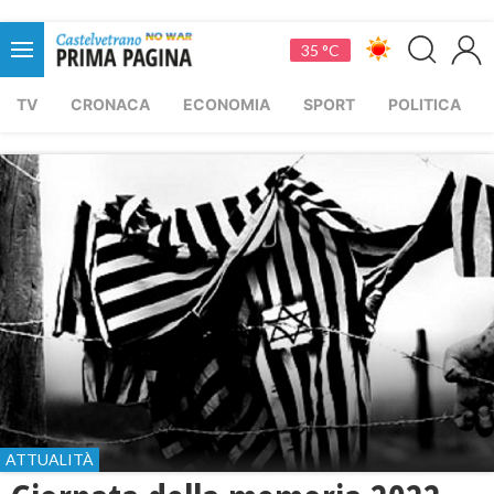
35 °C
TV
CRONACA
ECONOMIA
SPORT
POLITICA
ATTUALITÀ