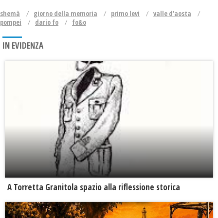
shemà
giorno della memoria
primo levi
valle d'aosta
pompei
dario fo
fo&o
IN EVIDENZA
​A Torretta Granitola spazio alla riflessione storica