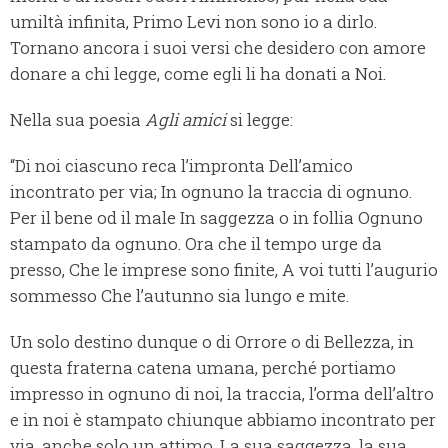
umiltà infinita, Primo Levi non sono io a dirlo.
Tornano ancora i suoi versi che desidero con amore
donare a chi legge, come egli li ha donati a Noi.
Nella sua poesia
Agli amici
si legge:
“Di noi ciascuno reca l’impronta Dell’amico
incontrato per via; In ognuno la traccia di ognuno.
Per il bene od il male In saggezza o in follia Ognuno
stampato da ognuno. Ora che il tempo urge da
presso, Che le imprese sono finite, A voi tutti l’augurio
sommesso Che l’autunno sia lungo e mite.
Un solo destino dunque o di Orrore o di Bellezza, in
questa fraterna catena umana, perché portiamo
impresso in ognuno di noi, la traccia, l’orma dell’altro
e in noi è stampato chiunque abbiamo incontrato per
via, anche solo un attimo. La sua saggezza, la sua