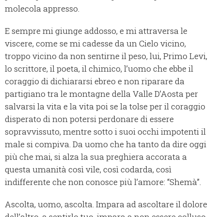
molecola appresso.
E sempre mi giunge addosso, e mi attraversa le
viscere, come se mi cadesse da un Cielo vicino,
troppo vicino da non sentirne il peso, lui, Primo Levi,
lo scrittore, il poeta, il chimico, l’uomo che ebbe il
coraggio di dichiararsi ebreo e non riparare da
partigiano tra le montagne della Valle D’Aosta per
salvarsi la vita e la vita poi se la tolse per il coraggio
disperato di non potersi perdonare di essere
sopravvissuto, mentre sotto i suoi occhi impotenti il
male si compiva. Da uomo che ha tanto da dire oggi
più che mai, si alza la sua preghiera accorata a
questa umanità così vile, così codarda, così
indifferente che non conosce più l’amore: “Shemà”.
Ascolta, uomo, ascolta. Impara ad ascoltare il dolore
dell’altro, a sentirlo tuo, impara a non essere colluso