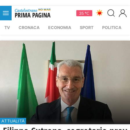
35 °C
TV
CRONACA
ECONOMIA
SPORT
POLITICA
ATTUALITÀ