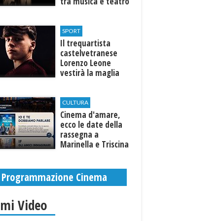
tra musica e teatro
al Tempio di Hera di
Selinunte
SPORT
Il trequartista
castelvetranese
Lorenzo Leone
vestirà la maglia
del Trapani calcio
CULTURA
Cinema d'amare,
ecco le date della
rassegna a
Marinella e Triscina
di Selinunte
Programmazione Cinema
imi Video