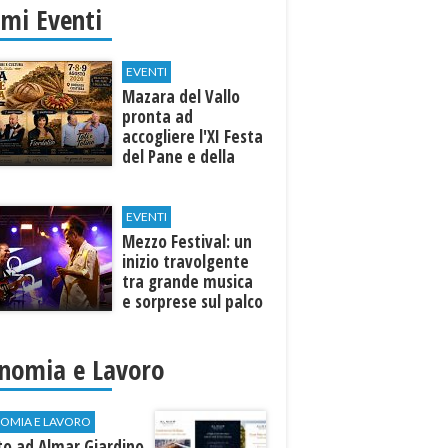
imi Eventi
EVENTI
Mazara del Vallo
pronta ad
accogliere l'XI Festa
del Pane e della
Pasta
EVENTI
Mezzo Festival: un
inizio travolgente
tra grande musica
e sorprese sul palco
nomia e Lavoro
OMIA E LAVORO
to ad Almar Giardino