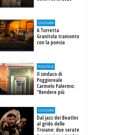
CULTURA
​A Torretta
Granitola tramonto
con la poesia
POLITICA
Il sindaco di
Poggioreale
Carmelo Palermo:
“Rendere più
efficiente
l’ospedale di
Castelvetrano."
CULTURA
Dal jazz dei Beatles
al grido delle
Troiane: due serate