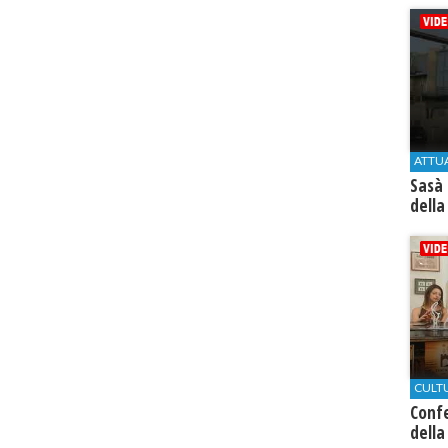
ATTU
Sasà 
della
CULT
Conf
della