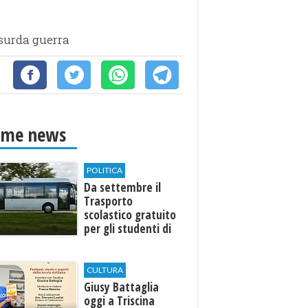
ssurda guerra
ime news
POLITICA
Da settembre il
Trasporto
scolastico gratuito
per gli studenti di
Marinella e Triscina
CULTURA
Giusy Battaglia
oggi a Triscina