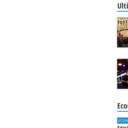
Ult
Eco
ECON
Agos