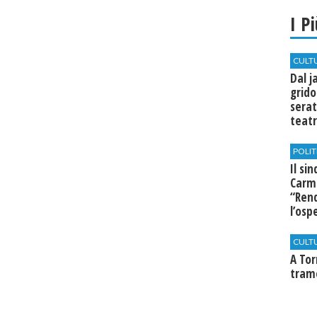
I P
CULT
Dal j
grido
serat
teatr
di Se
POLIT
Il si
Carm
“Rend
l’osp
Cast
CULT
​A To
tram