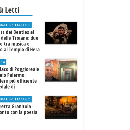
iù Letti
URA E SPETTACOLO
azz dei Beatles al
 delle Troiane: due
e tra musica e
o al Tempio di Hera
linunte
ICA
ndaco di Poggioreale
elo Palermo:
ere più efficiente
edale di
elvetrano."
URA E SPETTACOLO
rretta Granitola
onto con la poesia