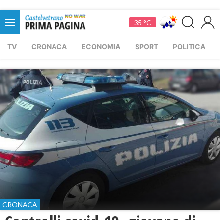
35 °C
TV
CRONACA
ECONOMIA
SPORT
POLITICA
CRONACA