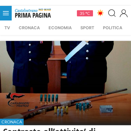
35 °C
TV
CRONACA
ECONOMIA
SPORT
POLITICA
CRONACA