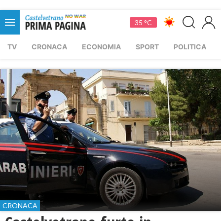
35 °C
TV
CRONACA
ECONOMIA
SPORT
POLITICA
CRONACA