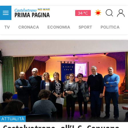
34 °C
TV
CRONACA
ECONOMIA
SPORT
POLITICA
ATTUALITÀ