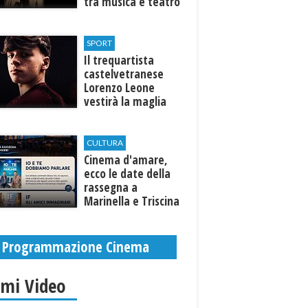
tra musica e teatro
al Tempio di Hera di
Selinunte
SPORT
Il trequartista
castelvetranese
Lorenzo Leone
vestirà la maglia
del Trapani calcio
CULTURA
Cinema d'amare,
ecco le date della
rassegna a
Marinella e Triscina
di Selinunte
Programmazione Cinema
imi Video