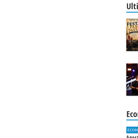
Ult
Eco
ECON
Agos