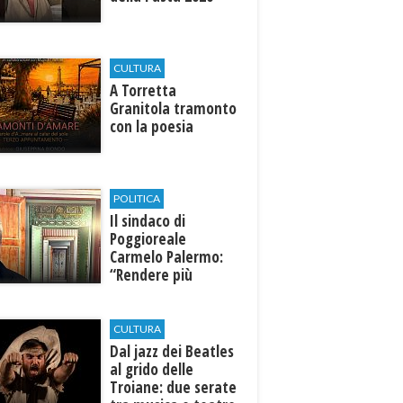
CULTURA
​A Torretta
Granitola tramonto
con la poesia
POLITICA
Il sindaco di
Poggioreale
Carmelo Palermo:
“Rendere più
efficiente
l’ospedale di
Castelvetrano."
CULTURA
Dal jazz dei Beatles
al grido delle
Troiane: due serate