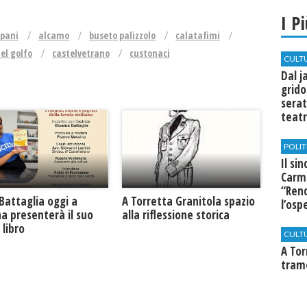
I P
apani
alcamo
buseto palizzolo
calatafimi
el golfo
castelvetrano
custonaci
CULT
Dal j
grido
serat
teatr
di Se
POLIT
Il si
Carm
“Rend
Battaglia oggi a
​A Torretta Granitola spazio
l’osp
na presenterà il suo
alla riflessione storica
Cast
libro
CULT
​A To
tram