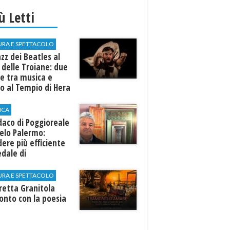
iù Letti
URA E SPETTACOLO
azz dei Beatles al
 delle Troiane: due
e tra musica e
o al Tempio di Hera
linunte
ICA
ndaco di Poggioreale
elo Palermo:
ere più efficiente
edale di
elvetrano."
URA E SPETTACOLO
rretta Granitola
onto con la poesia