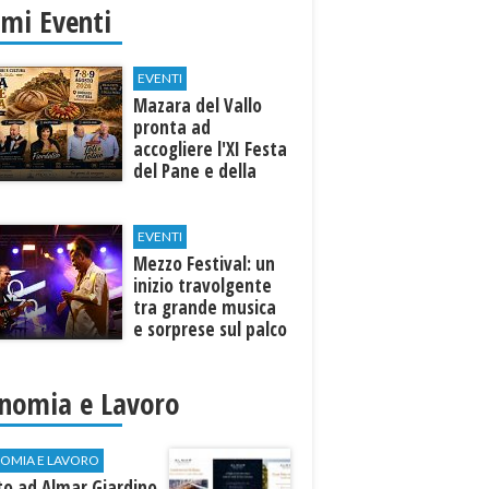
imi Eventi
EVENTI
Mazara del Vallo
pronta ad
accogliere l'XI Festa
del Pane e della
Pasta
EVENTI
Mezzo Festival: un
inizio travolgente
tra grande musica
e sorprese sul palco
nomia e Lavoro
OMIA E LAVORO
to ad Almar Giardino