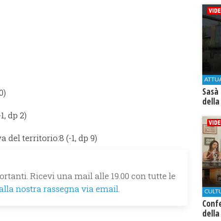
ATTU
Sasà 
0)
della
1, dp 2)
del territorio:8 (-1, dp 9)
rtanti. Ricevi una mail alle 19.00 con tutte le
 alla nostra rassegna via email.
CULT
Conf
della