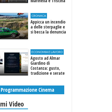
Marinella e Triscina
di Selinunte
CRONACA
Appicca un incendio
a delle sterpaglie e
si becca la denuncia
ECONOMIA E LAVORO
Agosto ad Almar
Giardino di
Costanza: gusto,
tradizione e serate
esclusive aperte
anche agli ospiti
esterni
Programmazione Cinema
imi Video