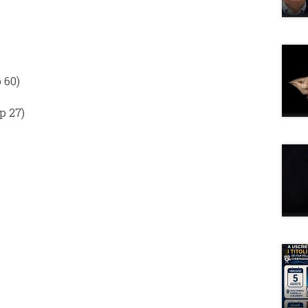
 60)
p 27)