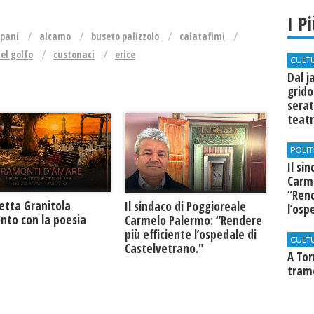
I P
apani
alcamo
buseto palizzolo
calatafimi
el golfo
custonaci
erice
CULT
Dal j
grido
serat
teatr
di Se
POLIT
Il si
Carm
“Rend
retta Granitola
Il sindaco di Poggioreale
l’osp
nto con la poesia
Carmelo Palermo: “Rendere
Cast
più efficiente l’ospedale di
CULT
Castelvetrano."
​A To
tram