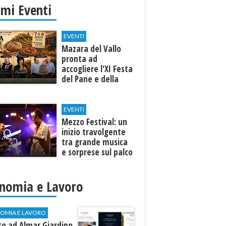
imi Eventi
EVENTI
Mazara del Vallo
pronta ad
accogliere l'XI Festa
del Pane e della
Pasta
EVENTI
Mezzo Festival: un
inizio travolgente
tra grande musica
e sorprese sul palco
nomia e Lavoro
OMIA E LAVORO
to ad Almar Giardino