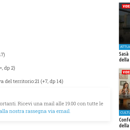
ATTU
Sasà 
47)
della
=, dp 2)
 del territorio:21 (+7, dp 14)
rtanti. Ricevi una mail alle 19.00 con tutte le
 alla nostra rassegna via email.
CULT
Conf
della