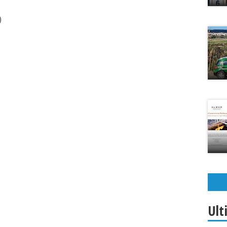
)
Ult