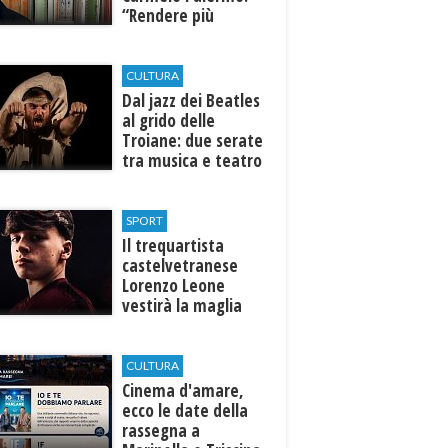
“Rendere più
efficiente
l’ospedale di
Castelvetrano."
CULTURA
Dal jazz dei Beatles
al grido delle
Troiane: due serate
tra musica e teatro
al Tempio di Hera di
Selinunte
SPORT
Il trequartista
castelvetranese
Lorenzo Leone
vestirà la maglia
del Trapani calcio
CULTURA
Cinema d'amare,
ecco le date della
rassegna a