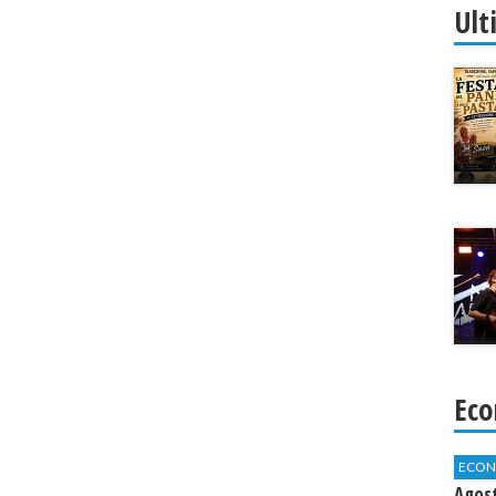
Ult
Eco
ECON
Agos