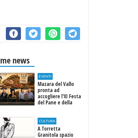
ime news
EVENTI
Mazara del Vallo
pronta ad
accogliere l'XI Festa
del Pane e della
Pasta
CULTURA
​A Torretta
Granitola spazio