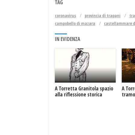
TAG
coronavirus
provincia di trapani
tr
campobello di mazara
castellammare d
IN EVIDENZA
​A Torretta Granitola spazio
​A Tor
alla riflessione storica
tramo