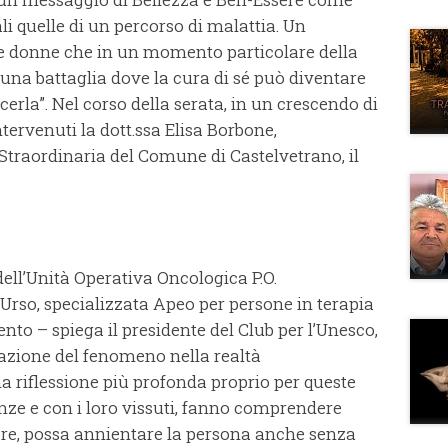
ali quelle di un percorso di malattia. Un
le donne che in un momento particolare della
 una battaglia dove la cura di sé può diventare
rla”. Nel corso della serata, in un crescendo di
ntervenuti la dott.ssa Elisa Borbone,
raordinaria del Comune di Castelvetrano, il
dell’Unità Operativa Oncologica P.O.
a Urso, specializzata Apeo per persone in terapia
nto – spiega il presidente del Club per l’Unesco,
vazione del fenomeno nella realtà
na riflessione più profonda proprio per queste
nze e con i loro vissuti, fanno comprendere
re, possa annientare la persona anche senza