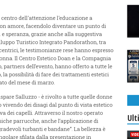
l centro dell'attenzione l'educazione a
 con amore, facendolo diventare un punto di
tà e speranza, grazie anche alla suggestiva
iluppo Turistico Integrato Pandorathon, tra
centrici, le testimonianze rese hanno espresso
donna. Il Centro Estetico Doan e la Compagnia
, partners dell’evento, hanno offerto a tutte le
la possibilità di fare dei trattamenti estetici
abato del mese di marzo.
spare Salluzzo - è rivolto a tutte quelle donne
 vivendo dei disagi dal punto di vista estetico
a dei capelli. Attraverso il nostro operato
Ult
ssiche parrucche, anche l’applicazione di
gradevoli turbanti e bandane”. La bellezza è
ingolare sfilata dalla presentazione in