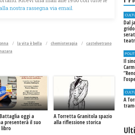
rtanti. Ricevi una mail alle 19.00 con tutte le
 alla nostra rassegna via email.
CULT
Dal j
grido
serat
teatr
donna
la vita è bella
chemioterapia
castelvetrano
di Se
 mazara
POLIT
Il si
Carm
“Rend
l’osp
Cast
CULT
​A To
tram
Battaglia oggi a
​A Torretta Granitola spazio
na presenterà il suo
alla riflessione storica
Ult
libro