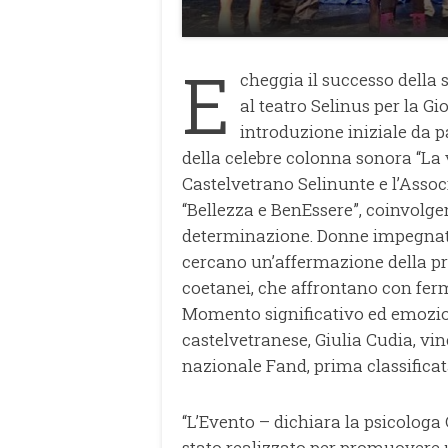
E
cheggia il successo della 
al teatro Selinus per la G
introduzione iniziale da p
della celebre colonna sonora “La vi
Castelvetrano Selinunte e l’Asso
“Bellezza e BenEssere”, coinvolg
determinazione. Donne impegnate
cercano un’affermazione della pro
coetanei, che affrontano con fer
Momento significativo ed emozion
castelvetranese, Giulia Cudia, vin
nazionale Fand, prima classificat
“L’Evento – dichiara la psicologa
stato realizzato per promuovere