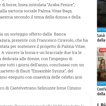
i borse, linea intitolata “Araba Fenice”,
lla sartoria sociale Palma Vitae Bags,
maestria secondo il tema della donna e della
ATTU
 da un sorteggio offerto dalla Banca
Sasà 
ara, presente con Francesco Ciravolo, che ha
della
stata per sostenere il progetto di Palma Vitae,
 A vincere la borsa e un bracciale due tra le
a dedicata alle donne, con l’impegno di
ne tutti i giorni dell’anno, conclusasi con un
rtetto di flauti “Ensamble Syrinx”, del
no eseguito con maestria delle celebri arie.
CULT
co di Castelvetrano Selinunte Irene Cimino
Conf
della
I P