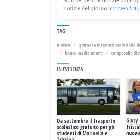
Non perderti le notizie più impo
notizie del giorno
iscrivendoti
TAG
unesco
giornata internazionale della 
banca mediolanum
campobello di
IN EVIDENZA
Giusy 
Da settembre il Trasporto
Trisci
scolastico gratuito per gli
nuovo 
studenti di Marinella e
Triscina