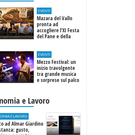
EVENTI
Mazara del Vallo
pronta ad
accogliere l'XI Festa
del Pane e della
Pasta
EVENTI
Mezzo Festival: un
inizio travolgente
tra grande musica
e sorprese sul palco
nomia e Lavoro
OMIA E LAVORO
to ad Almar Giardino
stanza: gusto,