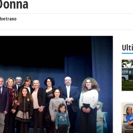
 Donna
lvetrano
Ult