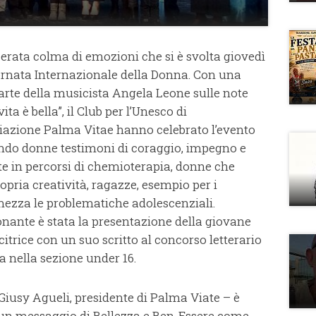
serata colma di emozioni che si è svolta giovedì
iornata Internazionale della Donna. Con una
arte della musicista Angela Leone sulle note
ta è bella”, il Club per l’Unesco di
ciazione Palma Vitae hanno celebrato l’evento
endo donne testimoni di coraggio, impegno e
 in percorsi di chemioterapia, donne che
pria creatività, ragazze, esempio per i
mezza le problematiche adolescenziali.
ante è stata la presentazione della giovane
citrice con un suo scritto al concorso letterario
a nella sezione under 16.
 Giusy Agueli, presidente di Palma Viate – è
 un messaggio di Bellezza e Ben-Essere come