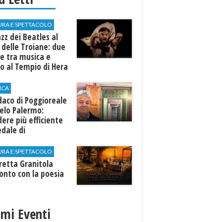
URA E SPETTACOLO
azz dei Beatles al
 delle Troiane: due
e tra musica e
o al Tempio di Hera
linunte
ICA
ndaco di Poggioreale
elo Palermo:
ere più efficiente
edale di
elvetrano."
URA E SPETTACOLO
rretta Granitola
onto con la poesia
imi Eventi