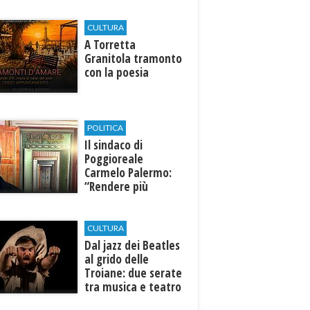
CULTURA
​A Torretta
Granitola tramonto
con la poesia
POLITICA
Il sindaco di
Poggioreale
Carmelo Palermo:
“Rendere più
efficiente
l’ospedale di
Castelvetrano."
CULTURA
Dal jazz dei Beatles
al grido delle
Troiane: due serate
tra musica e teatro
al Tempio di Hera di