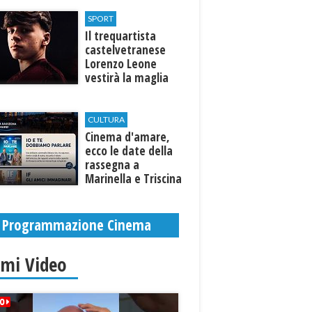
Selinunte
SPORT
Il trequartista
castelvetranese
Lorenzo Leone
vestirà la maglia
del Trapani calcio
CULTURA
Cinema d'amare,
ecco le date della
rassegna a
Marinella e Triscina
di Selinunte
Programmazione Cinema
imi Video