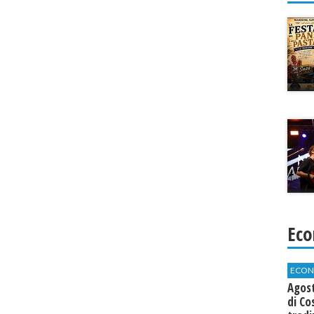
Eco
ECON
Agos
di Co