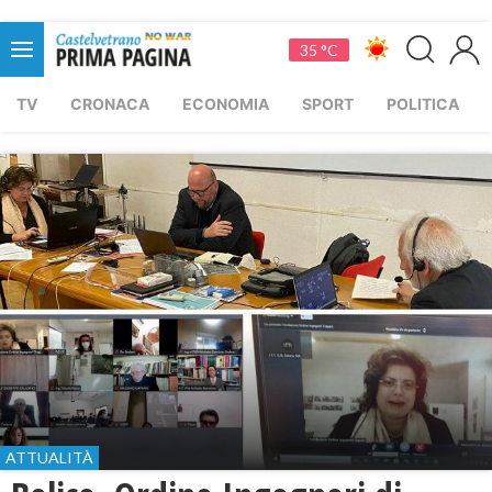
35 °C
TV
CRONACA
ECONOMIA
SPORT
POLITICA
ATTUALITÀ