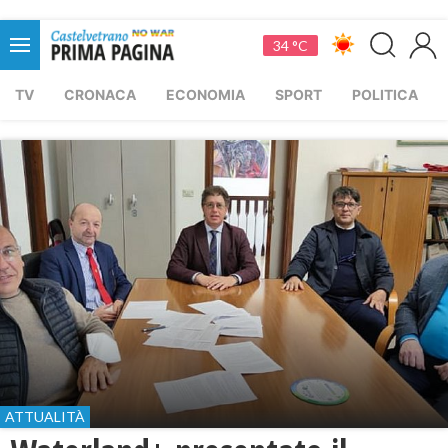
34 °C
TV
CRONACA
ECONOMIA
SPORT
POLITICA
ATTUALITÀ