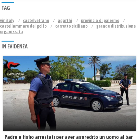
TAG
vinitaly
castelvetrano
agarthi
provincia di palermo
castellammare del golfo
carretto siciliano
grande distribuzione
organizzata
IN EVIDENZA
Padre e figlio arrestati per aver aggredito un uomo al bar