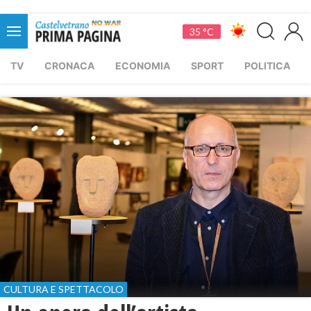
35 °C
TV
CRONACA
ECONOMIA
SPORT
POLITICA
CULTURA E SPETTACOLO