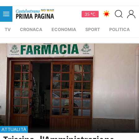
35 °C
TV
CRONACA
ECONOMIA
SPORT
POLITICA
ATTUALITÀ