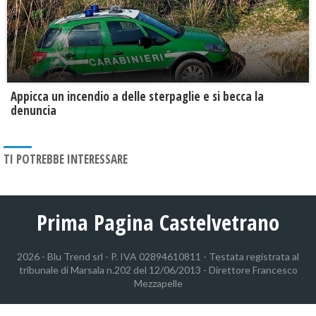
Appicca un incendio a delle sterpaglie e si becca la
denuncia
TI POTREBBE INTERESSARE
Prima Pagina Castelvetrano
2026 - Blu Trend srl - P. IVA 02894610811 - Testata registrata al
tribunale di Marsala n.202 del 12/06/2013 - Direttore Francesco
Mezzapelle