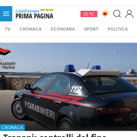
35 °C
TV
CRONACA
ECONOMIA
SPORT
POLITICA
CRONACA