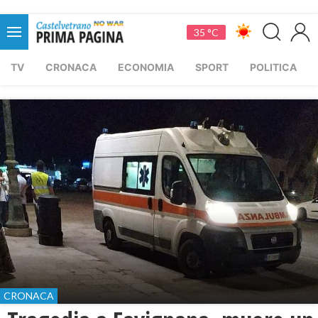
35 °C
TV
CRONACA
ECONOMIA
SPORT
POLITICA
CRONACA