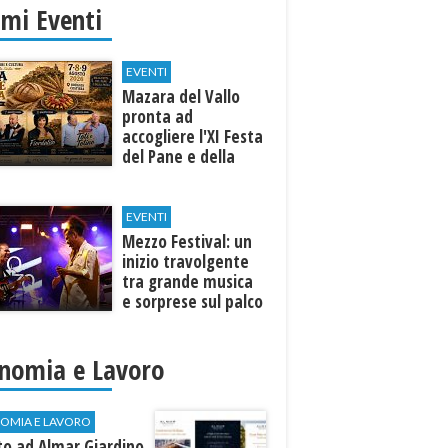
imi Eventi
EVENTI
Mazara del Vallo
pronta ad
accogliere l'XI Festa
del Pane e della
Pasta
EVENTI
Mezzo Festival: un
inizio travolgente
tra grande musica
e sorprese sul palco
nomia e Lavoro
OMIA E LAVORO
to ad Almar Giardino