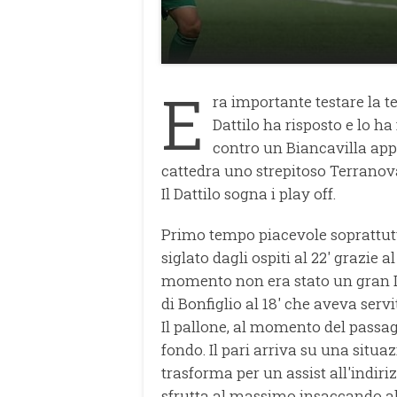
E
ra importante testare la te
Dattilo ha risposto e lo h
contro un Biancavilla appar
cattedra uno strepitoso Terranov
Il Dattilo sogna i play off.
Primo tempo piacevole soprattutt
siglato dagli ospiti al 22' grazie
momento non era stato un gran D
di Bonfiglio al 18' che aveva servi
Il pallone, al momento del passag
fondo. Il pari arriva su una situa
trasforma per un assist all'indir
sfrutta al massimo insaccando all