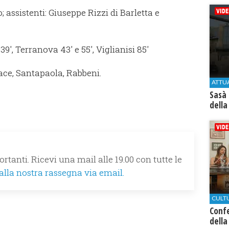
 assistenti: Giuseppe Rizzi di Barletta e
9', Terranova 43' e 55', Viglianisi 85'
ce, Santapaola, Rabbeni.
ATTU
Sasà 
della
rtanti. Ricevi una mail alle 19.00 con tutte le
 alla nostra rassegna via email.
CULT
Conf
della