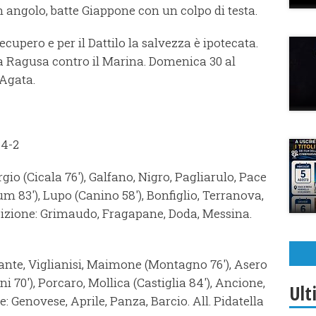
 un angolo, batte Giappone con un colpo di testa.
ecupero e per il Dattilo la salvezza è ipotecata.
a Ragusa contro il Marina. Domenica 30 al
'Agata.
4-2
gio (Cicala 76'), Galfano, Nigro, Pagliarulo, Pace
m 83'), Lupo (Canino 58'), Bonfiglio, Terranova,
osizione: Grimaudo, Fragapane, Doda, Messina.
ante, Viglianisi, Maimone (Montagno 76'), Asero
i 70'), Porcaro, Mollica (Castiglia 84'), Ancione,
Ult
e: Genovese, Aprile, Panza, Barcio. All. Pidatella