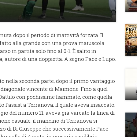
nuta dopo il periodo di inattività forzata. Il
a fatto alla grande con una prova maiuscola
so in partita solo fino al 0-1. È salito in
a, autore di una doppietta. A segno Pace e Lupo.
o nella seconda parte, dopo il primo vantaggio
 al diagonale vincente di Maimone. Fino a quel
attilo con pochissime fiammate, come quella
to l'assist a Terranova, il quale aveva insaccato.
gio del numero 11, aveva già varcato la linea di
zione casuale: il mancino di Terranova si
izzo di Di Giuseppe che successivamente Pace
e spalle di Amata, in precario equilibrio.