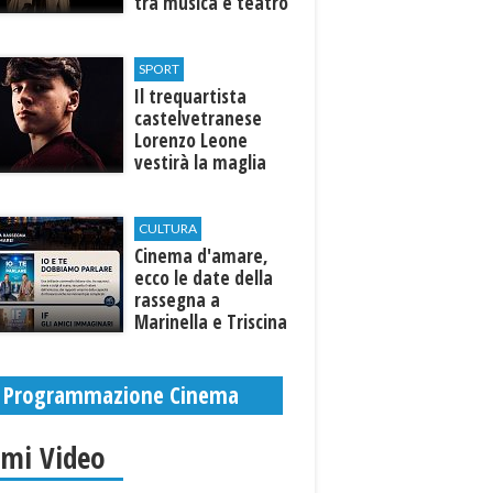
tra musica e teatro
al Tempio di Hera di
Selinunte
SPORT
Il trequartista
castelvetranese
Lorenzo Leone
vestirà la maglia
del Trapani calcio
CULTURA
Cinema d'amare,
ecco le date della
rassegna a
Marinella e Triscina
di Selinunte
Programmazione Cinema
imi Video