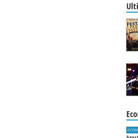
Ult
Eco
ECON
Agos