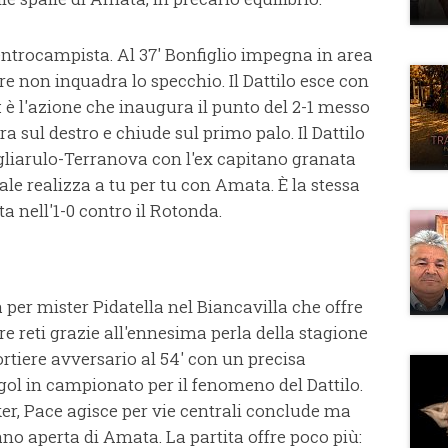
entrocampista. Al 37' Bonfiglio impegna in area
re non inquadra lo specchio. Il Dattilo esce con
: è l'azione che inaugura il punto del 2-1 messo
a sul destro e chiude sul primo palo. Il Dattilo
Pagliarulo-Terranova con l'ex capitano granata
uale realizza a tu per tu con Amata. È la stessa
ta nell'1-0 contro il Rotonda.
 per mister Pidatella nel Biancavilla che offre
tre reti grazie all'ennesima perla della stagione
ortiere avversario al 54' con un precisa
 gol in campionato per il fenomeno del Dattilo.
r, Pace agisce per vie centrali conclude ma
o aperta di Amata. La partita offre poco più: