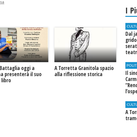
sa
I P
CULT
Dal j
grido
serat
teatr
di Se
POLIT
Battaglia oggi a
​A Torretta Granitola spazio
Il si
na presenterà il suo
alla riflessione storica
Carm
libro
“Rend
l’osp
Cast
CULT
​A To
tram