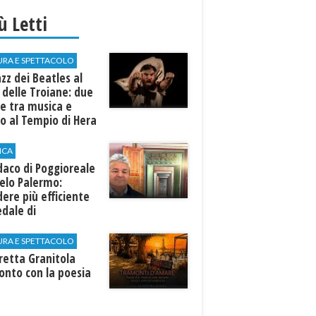
iù Letti
URA E SPETTACOLO
azz dei Beatles al
 delle Troiane: due
e tra musica e
o al Tempio di Hera
linunte
ICA
ndaco di Poggioreale
elo Palermo:
ere più efficiente
edale di
elvetrano."
URA E SPETTACOLO
rretta Granitola
onto con la poesia