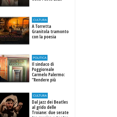
CULTURA
​A Torretta
Granitola tramonto
con la poesia
POLITICA
Il sindaco di
Poggioreale
Carmelo Palermo:
“Rendere più
efficiente
l’ospedale di
Castelvetrano."
CULTURA
Dal jazz dei Beatles
al grido delle
Troiane: due serate