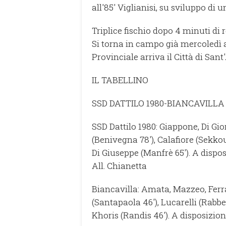
all'85' Viglianisi, su sviluppo di
Triplice fischio dopo 4 minuti di r
Si torna in campo già mercoledì 
Provinciale arriva il Città di Sant
IL TABELLINO
SSD DATTILO 1980-BIANCAVILLA 
SSD Dattilo 1980: Giappone, Di Gior
(Benivegna 78'), Calafiore (Sekkou
Di Giuseppe (Manfrè 65'). A disp
All. Chianetta
Biancavilla: Amata, Mazzeo, Ferr
(Santapaola 46'), Lucarelli (Rabben
Khoris (Randis 46'). A disposizion