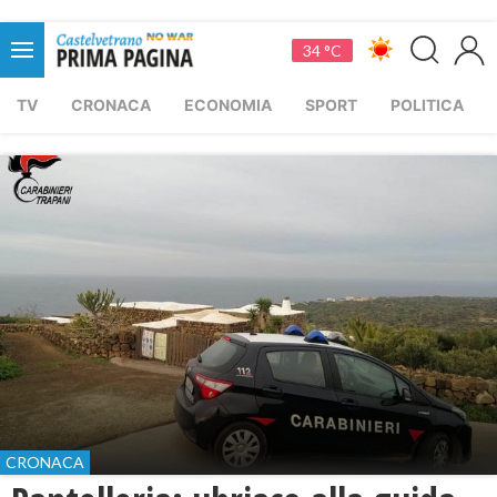
34 °C
TV
CRONACA
ECONOMIA
SPORT
POLITICA
CRONACA