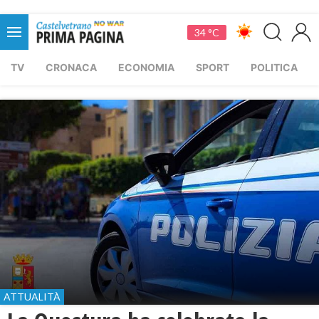
34 °C
TV
CRONACA
ECONOMIA
SPORT
POLITICA
ATTUALITÀ