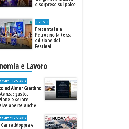
e sorprese sul palco
EVENTI
Presentata a
Petrosino la terza
edizione del
Festival
Internazione della
Canzone Italiana
"Voci dal
nomia e Lavoro
Mediterraneo"
OMIA E LAVORO
to ad Almar Giardino
stanza: gusto,
zione e serate
sive aperte anche
ospiti esterni
OMIA E LAVORO
 Car raddoppia e