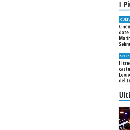
I P
CULT
Cine
date 
Marin
Seli
SPOR
Il tr
cast
Leone
del T
Ult