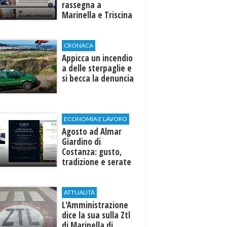
rassegna a
Marinella e Triscina
di Selinunte
CRONACA
Appicca un incendio
a delle sterpaglie e
si becca la denuncia
ECONOMIA E LAVORO
Agosto ad Almar
Giardino di
Costanza: gusto,
tradizione e serate
esclusive aperte
anche agli ospiti
esterni
ATTUALITÀ
L'Amministrazione
dice la sua sulla Ztl
di Marinella di