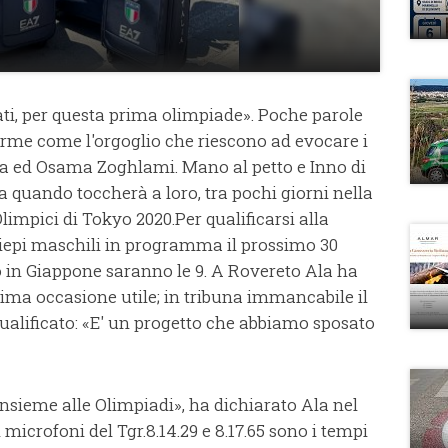
vati, per questa prima olimpiade». Poche parole
rme come l'orgoglio che riescono ad evocare i
la ed Osama Zoghlami. Mano al petto e Inno di
 quando toccherà a loro, tra pochi giorni nella
limpici di Tokyo 2020.Per qualificarsi alla
siepi maschili in programma il prossimo 30
o in Giappone saranno le 9. A Rovereto Ala ha
ltima occasione utile; in tribuna immancabile il
ualificato: «E' un progetto che abbiamo sposato
insieme alle Olimpiadi», ha dichiarato Ala nel
i microfoni del Tgr.8.14.29 e 8.17.65 sono i tempi