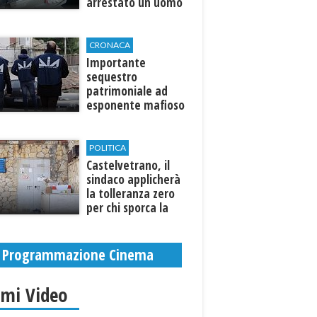
arrestato un uomo
CRONACA
Importante
sequestro
patrimoniale ad
esponente mafioso
di Custonaci
POLITICA
Castelvetrano, il
sindaco applicherà
la tolleranza zero
per chi sporca la
città. Denunce e
sanzioni
Programmazione Cinema
imi Video