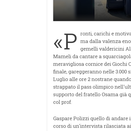
«P
ronti, carichi e moti
ma dalla valenza eno
gemelli valdericini A
Mameli da cantare a squarciagola
meravigliosa cornice dei Giochi O
finale, gareggeranno nelle 3.000 
Luglio alle ore 2 nostrane quand
strappato il pass olimpico nell'u
supporto del fratello Osama già q
col prof.
Gaspare Polizzi quello di andare 
corso di un'intervista rilasciata a