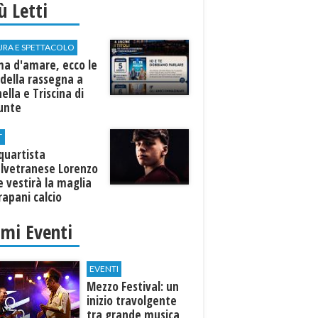
iù Letti
URA E SPETTACOLO
ma d'amare, ecco le
della rassegna a
ella e Triscina di
nunte
T
equartista
elvetranese Lorenzo
 vestirà la maglia
rapani calcio
imi Eventi
EVENTI
Mezzo Festival: un
inizio travolgente
tra grande musica