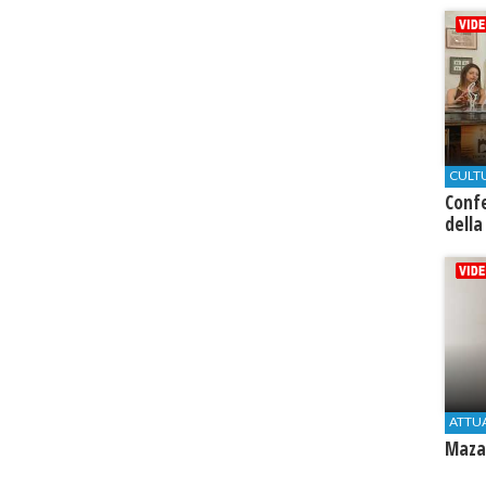
CULT
Conf
della
ATTU
Mazar