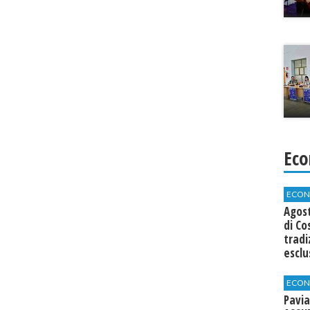
Eco
ECON
Agos
di Co
tradi
esclu
agli 
ECON
Pavia