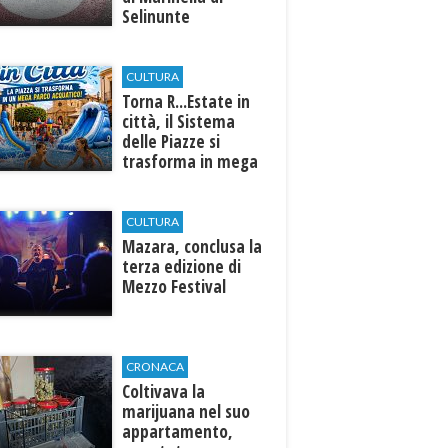
Selinunte
CULTURA
Torna R...Estate in
città, il Sistema
delle Piazze si
trasforma in mega
parco acquatico
CULTURA
​Mazara, conclusa la
terza edizione di
Mezzo Festival
CRONACA
Coltivava la
marijuana nel suo
appartamento,