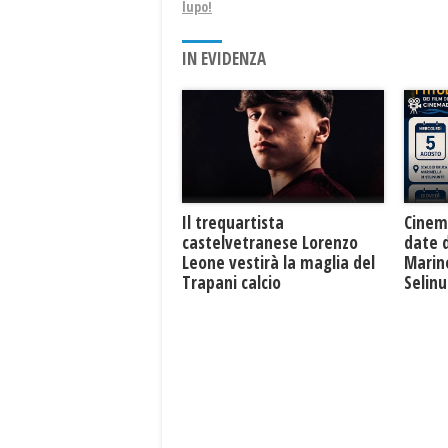
lupo!
IN EVIDENZA
Il trequartista
Cinem
castelvetranese Lorenzo
date 
Leone vestirà la maglia del
Marine
Trapani calcio
Selin