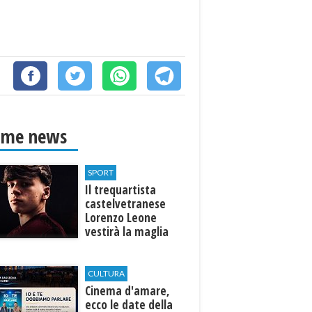
ime news
SPORT
Il trequartista
castelvetranese
Lorenzo Leone
vestirà la maglia
del Trapani calcio
CULTURA
Cinema d'amare,
ecco le date della