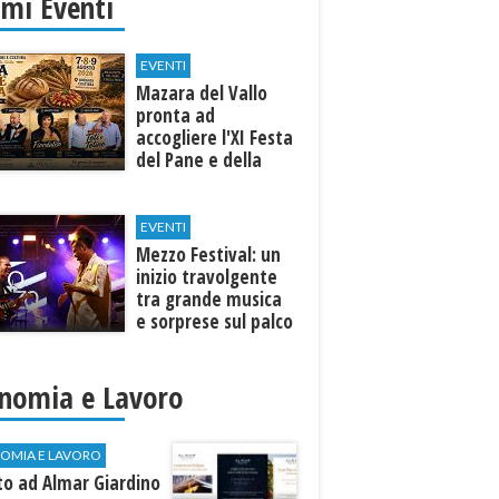
imi Eventi
EVENTI
Mazara del Vallo
pronta ad
accogliere l'XI Festa
del Pane e della
Pasta
EVENTI
Mezzo Festival: un
inizio travolgente
tra grande musica
e sorprese sul palco
nomia e Lavoro
OMIA E LAVORO
to ad Almar Giardino