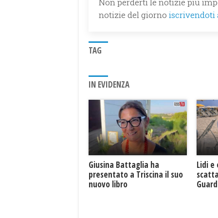
Non perderti le notizie più impo
notizie del giorno
iscrivendoti
TAG
IN EVIDENZA
Giusina Battaglia ha
Lidi e
presentato a Triscina il suo
scatta
nuovo libro
Guard