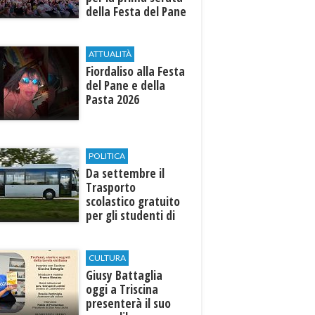
della Festa del Pane
e della Pasta
ATTUALITÀ
Fiordaliso alla Festa
del Pane e della
Pasta 2026
POLITICA
Da settembre il
Trasporto
scolastico gratuito
per gli studenti di
Marinella e Triscina
CULTURA
Giusy Battaglia
oggi a Triscina
presenterà il suo