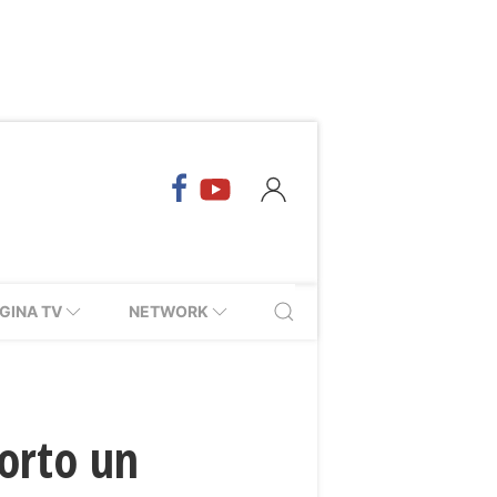
GINA TV
NETWORK
morto un