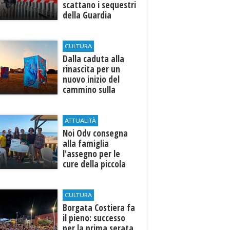
scattano i sequestri
della Guardia
Costiera
CULTURA
Dalla caduta alla
rinascita per un
nuovo inizio del
cammino sulla
terra
ATTUALITÀ
Noi Odv consegna
alla famiglia
l'assegno per le
cure della piccola
Ilenia
CULTURA
​Borgata Costiera fa
il pieno: successo
per la prima serata