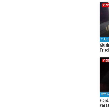
CULT
Giusi
Trisc
ATTU
Fiord
Past