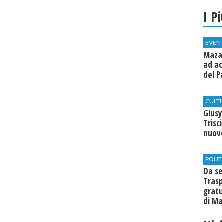
I P
EVEN
Mazar
ad ac
del P
CULT
Giusy
Trisc
nuovo
POLIT
Da se
Trasp
gratu
di Ma