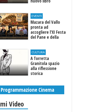
nuovo libro
EVENTI
Mazara del Vallo
pronta ad
accogliere l'XI Festa
del Pane e della
Pasta
CULTURA
​A Torretta
Granitola spazio
alla riflessione
storica
Programmazione Cinema
imi Video