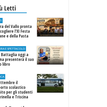
iù Letti
TI
a del Vallo pronta
cogliere l'XI Festa
ane e della Pasta
URA E SPETTACOLO
 Battaglia oggi a
ina presenterà il suo
 libro
ICA
ttembre il
orto scolastico
ito per gli studenti
rinella e Triscina