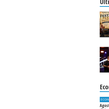
Ult
Eco
ECON
Agos