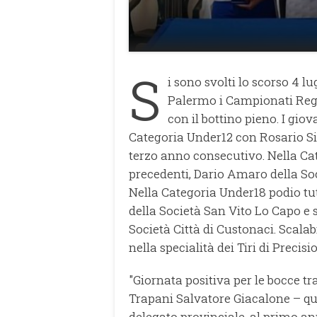
S
i sono svolti lo scorso 4 
Palermo i Campionati Regi
con il bottino pieno. I giov
Categoria Under12 con Rosario Si
terzo anno consecutivo. Nella Cat
precedenti, Dario Amaro della Soc
Nella Categoria Under18 podio tut
della Società San Vito Lo Capo e 
Società Città di Custonaci. Scalab
nella specialità dei Tiri di Precisi
"Giornata positiva per le bocce t
Trapani Salvatore Giacalone – qu
delegato provinciale, al primo an