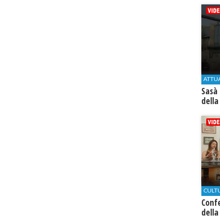
ATTU
Sasà 
della
CULT
Conf
della