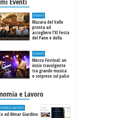
imi Eventi
EVENTI
Mazara del Vallo
pronta ad
accogliere l'XI Festa
del Pane e della
Pasta
EVENTI
Mezzo Festival: un
inizio travolgente
tra grande musica
e sorprese sul palco
nomia e Lavoro
OMIA E LAVORO
to ad Almar Giardino