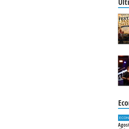
Ult
Eco
ECON
Agos