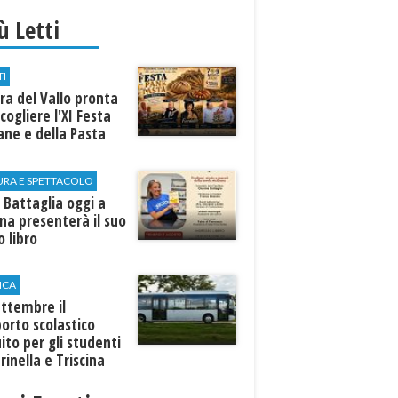
iù Letti
TI
a del Vallo pronta
cogliere l'XI Festa
ane e della Pasta
URA E SPETTACOLO
 Battaglia oggi a
ina presenterà il suo
 libro
ICA
ttembre il
orto scolastico
ito per gli studenti
rinella e Triscina