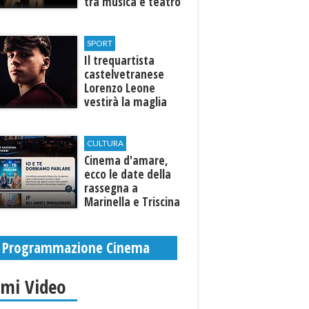
tra musica e teatro
al Tempio di Hera di
Selinunte
SPORT
Il trequartista
castelvetranese
Lorenzo Leone
vestirà la maglia
del Trapani calcio
CULTURA
Cinema d'amare,
ecco le date della
rassegna a
Marinella e Triscina
di Selinunte
Programmazione Cinema
imi Video