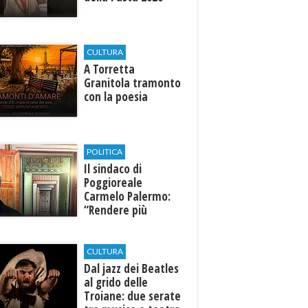
CULTURA
​A Torretta
Granitola tramonto
con la poesia
POLITICA
Il sindaco di
Poggioreale
Carmelo Palermo:
“Rendere più
efficiente
l’ospedale di
Castelvetrano."
CULTURA
Dal jazz dei Beatles
al grido delle
Troiane: due serate