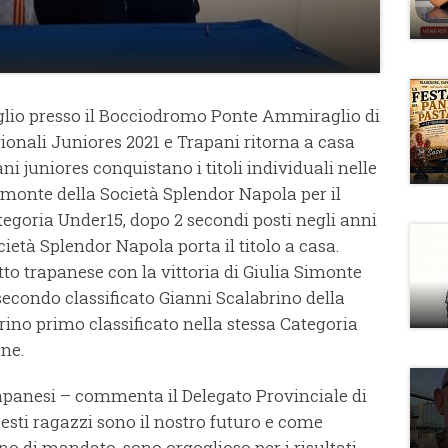
luglio presso il Bocciodromo Ponte Ammiraglio di
onali Juniores 2021 e Trapani ritorna a casa
ani juniores conquistano i titoli individuali nelle
monte della Società Splendor Napola per il
egoria Under15, dopo 2 secondi posti negli anni
ietà Splendor Napola porta il titolo a casa.
to trapanese con la vittoria di Giulia Simonte
secondo classificato Gianni Scalabrino della
rino primo classificato nella stessa Categoria
one.
rapanesi – commenta il Delegato Provinciale di
esti ragazzi sono il nostro futuro e come
no di mandato, sono orgoglioso per i risultati