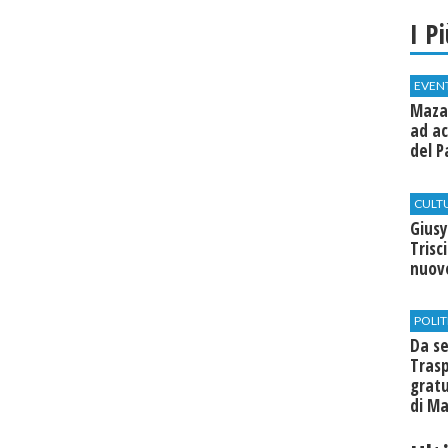
I P
EVEN
Mazar
ad ac
del P
CULT
Giusy
Trisc
nuovo
POLIT
Da se
Trasp
gratu
di Ma