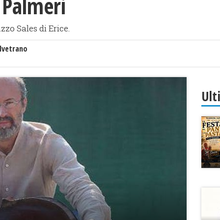
 Palmeri
zzo Sales di Erice.
lvetrano
Ult