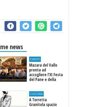
ime news
EVENTI
Mazara del Vallo
pronta ad
accogliere l'XI Festa
del Pane e della
Pasta
CULTURA
​A Torretta
Granitola spazio