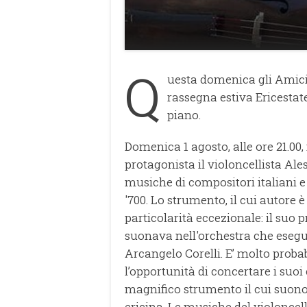
Q
uesta domenica gli Amici 
rassegna estiva Ericesta
piano.
Domenica 1 agosto, alle ore 21.00, 
protagonista il violoncellista Al
musiche di compositori italiani 
'700. Lo strumento, il cui autore
particolarità eccezionale: il suo
suonava nell'orchestra che eseguì 
Arcangelo Corelli. E’ molto probab
l’opportunità di concertare i su
magnifico strumento il cui suono
ericina. Le musiche del violonce