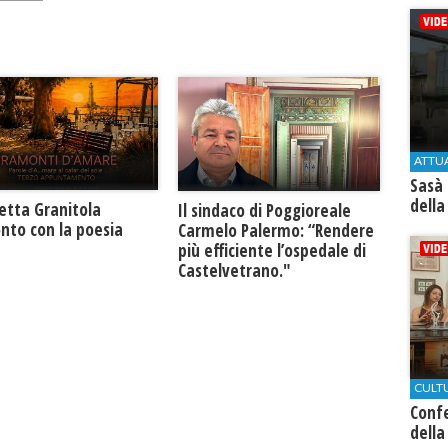
ATTU
Sasà 
della
retta Granitola
Il sindaco di Poggioreale
nto con la poesia
Carmelo Palermo: “Rendere
più efficiente l’ospedale di
Castelvetrano."
CULT
Conf
della