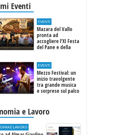
imi Eventi
EVENTI
Mazara del Vallo
pronta ad
accogliere l'XI Festa
del Pane e della
Pasta
EVENTI
Mezzo Festival: un
inizio travolgente
tra grande musica
e sorprese sul palco
nomia e Lavoro
OMIA E LAVORO
to ad Almar Giardino