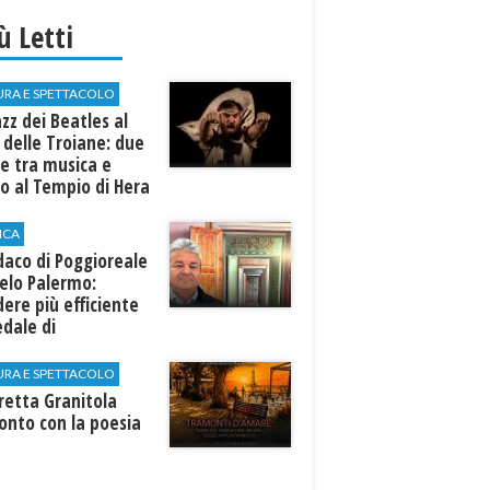
iù Letti
URA E SPETTACOLO
azz dei Beatles al
 delle Troiane: due
e tra musica e
o al Tempio di Hera
linunte
ICA
ndaco di Poggioreale
elo Palermo:
ere più efficiente
edale di
elvetrano."
URA E SPETTACOLO
rretta Granitola
onto con la poesia