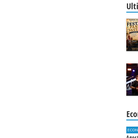
Ult
Eco
ECON
Agos