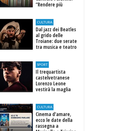
“Rendere più
efficiente
l’ospedale di
Castelvetrano."
CULTURA
Dal jazz dei Beatles
al grido delle
Troiane: due serate
tra musica e teatro
al Tempio di Hera di
Selinunte
SPORT
Il trequartista
castelvetranese
Lorenzo Leone
vestirà la maglia
del Trapani calcio
CULTURA
Cinema d'amare,
ecco le date della
rassegna a