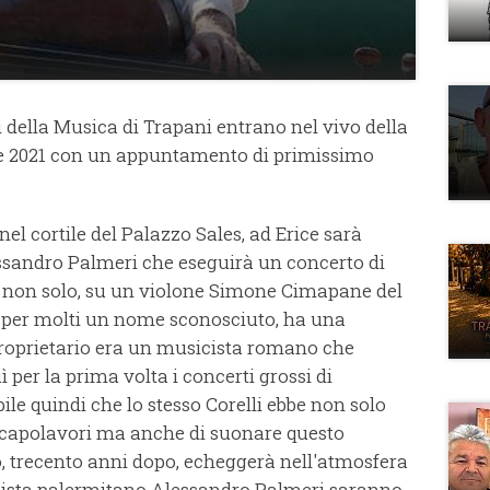
della Musica di Trapani entrano nel vivo della
te 2021 con un appuntamento di primissimo
nel cortile del Palazzo Sales, ad Erice sarà
essandro Palmeri che eseguirà un concerto di
e non solo, su un violone Simone Cimapane del
 è per molti un nome sconosciuto, ha una
 proprietario era un musicista romano che
per la prima volta i concerti grossi di
ile quindi che lo stesso Corelli ebbe non solo
oi capolavori ma anche di suonare questo
, trecento anni dopo, echeggerà nell'atmosfera
llista palermitano Alessandro Palmeri saranno