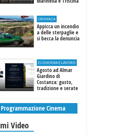
Marinella e Triscina
di Selinunte
CRONACA
Appicca un incendio
a delle sterpaglie e
si becca la denuncia
ECONOMIA E LAVORO
Agosto ad Almar
Giardino di
Costanza: gusto,
tradizione e serate
esclusive aperte
anche agli ospiti
esterni
Programmazione Cinema
imi Video