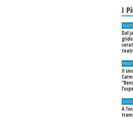
I P
CULT
Dal j
grido
serat
teatr
di Se
POLIT
Il si
Carm
“Rend
l’osp
Cast
CULT
​A To
tram