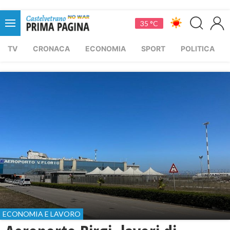
35 °C
TV
CRONACA
ECONOMIA
SPORT
POLITICA
ECONOMIA E LAVORO