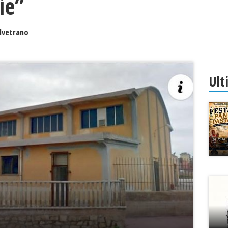
ie”
lvetrano
Ult