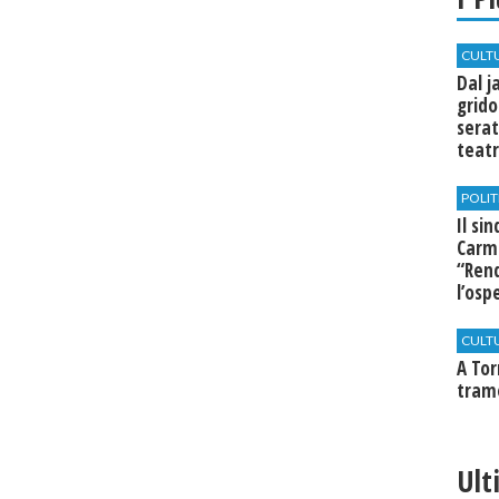
CULT
Dal j
grido
serat
teatr
di Se
POLIT
Il si
Carm
“Rend
l’osp
Cast
CULT
​A To
tram
Ult