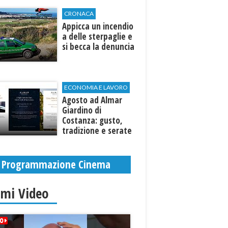
CRONACA
Appicca un incendio
a delle sterpaglie e
si becca la denuncia
ECONOMIA E LAVORO
Agosto ad Almar
Giardino di
Costanza: gusto,
tradizione e serate
esclusive aperte
anche agli ospiti
esterni
Programmazione Cinema
imi Video