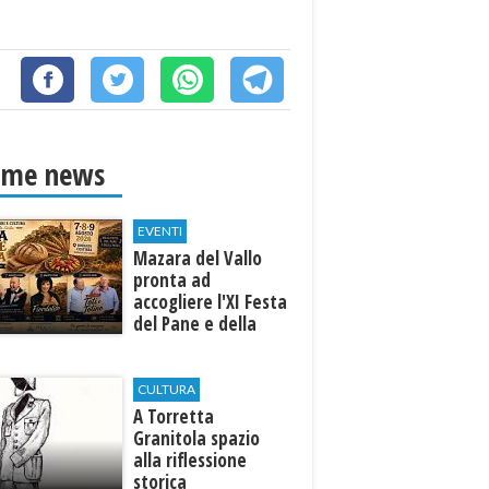
ime news
EVENTI
Mazara del Vallo
pronta ad
accogliere l'XI Festa
del Pane e della
Pasta
CULTURA
​A Torretta
Granitola spazio
alla riflessione
storica