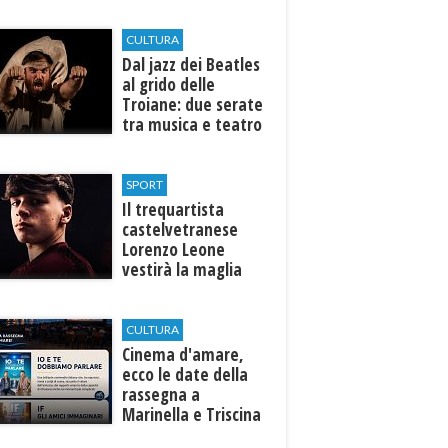
l’ospedale di
Castelvetrano."
CULTURA
Dal jazz dei Beatles
al grido delle
Troiane: due serate
tra musica e teatro
al Tempio di Hera di
Selinunte
SPORT
Il trequartista
castelvetranese
Lorenzo Leone
vestirà la maglia
del Trapani calcio
CULTURA
Cinema d'amare,
ecco le date della
rassegna a
Marinella e Triscina
di Selinunte