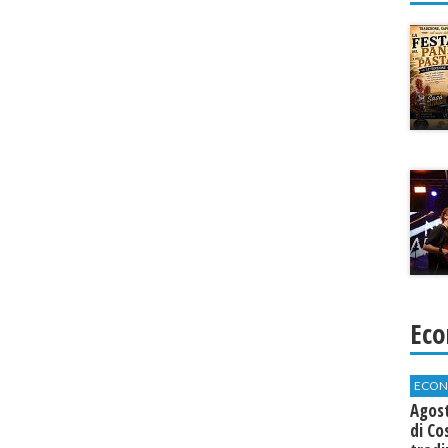
Eco
ECON
Agos
di Co