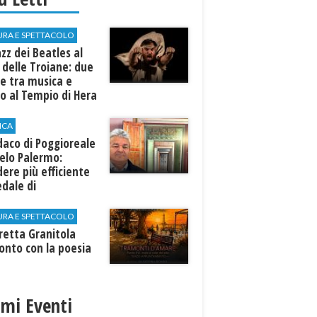
URA E SPETTACOLO
azz dei Beatles al
 delle Troiane: due
e tra musica e
o al Tempio di Hera
linunte
ICA
ndaco di Poggioreale
elo Palermo:
ere più efficiente
edale di
elvetrano."
URA E SPETTACOLO
rretta Granitola
onto con la poesia
imi Eventi