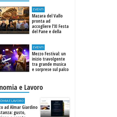
EVENTI
Mazara del Vallo
pronta ad
accogliere l'XI Festa
del Pane e della
Pasta
EVENTI
Mezzo Festival: un
inizio travolgente
tra grande musica
e sorprese sul palco
nomia e Lavoro
OMIA E LAVORO
to ad Almar Giardino
stanza: gusto,