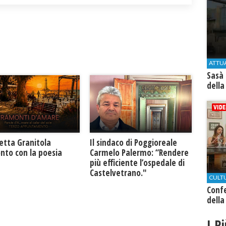
ATTU
Sasà 
della
retta Granitola
Il sindaco di Poggioreale
nto con la poesia
Carmelo Palermo: “Rendere
più efficiente l’ospedale di
Castelvetrano."
CULT
Conf
della
I P