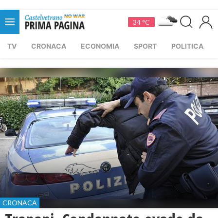
34 °C
TV
CRONACA
ECONOMIA
SPORT
POLITICA
CRONACA