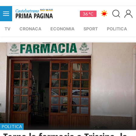
36 °C
TV
CRONACA
ECONOMIA
SPORT
POLITICA
POLITICA