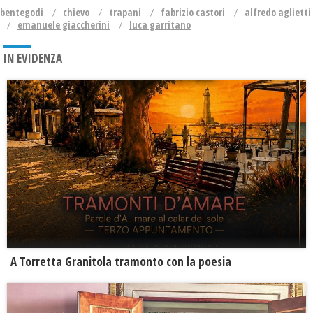
bentegodi
chievo
trapani
fabrizio castori
alfredo aglietti
emanuele giaccherini
luca garritano
IN EVIDENZA
​A Torretta Granitola tramonto con la poesia