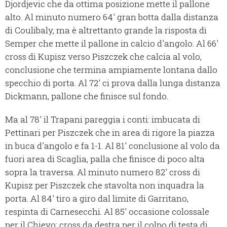
Djordjevic che da ottima posizione mette il pallone
alto. Al minuto numero 64' gran botta dalla distanza
di Coulibaly, ma è altrettanto grande la risposta di
Semper che mette il pallone in calcio d'angolo. Al 66'
cross di Kupisz verso Piszczek che calcia al volo,
conclusione che termina ampiamente lontana dallo
specchio di porta. Al 72' ci prova dalla lunga distanza
Dickmann, pallone che finisce sul fondo.
Ma al 78' il Trapani pareggia i conti: imbucata di
Pettinari per Piszczek che in area di rigore la piazza
in buca d'angolo e fa 1-1. Al 81' conclusione al volo da
fuori area di Scaglia, palla che finisce di poco alta
sopra la traversa. Al minuto numero 82' cross di
Kupisz per Piszczek che stavolta non inquadra la
porta. Al 84' tiro a giro dal limite di Garritano,
respinta di Carnesecchi. Al 85' occasione colossale
per il Chievo: cross da destra per il colpo di testa di