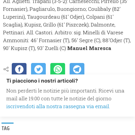
All. Aglietti. Trapani (3-5-2): Carnesecchi; Pirrello (35'
Fornasier), Pagliarulo, Buongiorno; Coulibaly (82'
Luperini), Taugourdeau (61' Odjer), Colpani (61'
Scaglia), Kupisz, Grillo (61' Piszczek); Dalmonte,
Pettinari. All. Castori. Arbitro: sig. Minelli di Varese
Ammoniti: 46' Fornasier (T), 56' Segre (C), 88'Odjer (T),
90' Kupisz (T), 93' Zuelli (C)
Manuel Maresca
Ti piacciono i nostri articoli?
Non perderti le notizie più importanti. Ricevi una
mail alle 19.00 con tutte le notizie del giorno
iscrivendoti alla nostra rassegna via email.
TAG